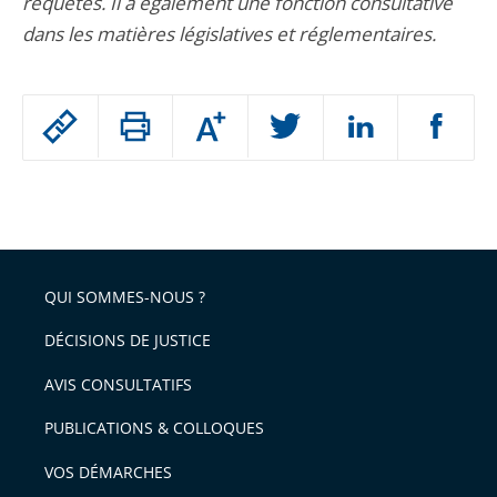
requêtes. Il a également une fonction consultative
dans les matières législatives et réglementaires.
Passer
Augmenter
le
ou
réduire
partage
Passer
la
taille
de
le
de
la
l'article
partage
police
pour
de
arriver
QUI SOMMES-NOUS ?
l'article
après
pour
DÉCISIONS DE JUSTICE
arriver
AVIS CONSULTATIFS
avant
PUBLICATIONS & COLLOQUES
VOS DÉMARCHES