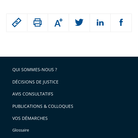
Passer
Augmenter
le
ou
réduire
partage
Passer
la
taille
de
le
de
la
l'article
partage
police
pour
de
arriver
QUI SOMMES-NOUS ?
l'article
après
pour
DÉCISIONS DE JUSTICE
arriver
AVIS CONSULTATIFS
avant
PUBLICATIONS & COLLOQUES
VOS DÉMARCHES
Glossaire