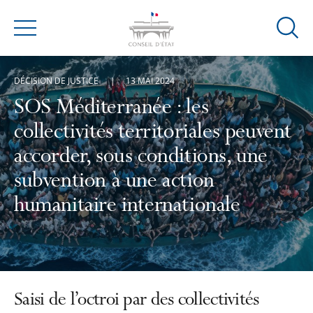
Ouvrir
Menu
la
modal
DÉCISION DE JUSTICE
13 MAI 2024
de
reche
SOS Méditerranée : les
collectivités territoriales peuvent
accorder, sous conditions, une
subvention à une action
humanitaire internationale
Saisi de l’octroi par des collectivités