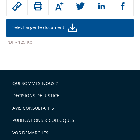
Passer
Augmenter
le
ou
réduire
partage
la
taille
de
Télécharger le document
de
la
l'article
police
PDF - 129 Ko
pour
Passer
arriver
le
après
partage
de
QUI SOMMES-NOUS ?
l'article
pour
DÉCISIONS DE JUSTICE
arriver
AVIS CONSULTATIFS
avant
PUBLICATIONS & COLLOQUES
VOS DÉMARCHES