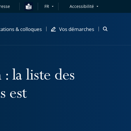
resse
FR
Accessibilité
cations & colloques
Vos démarches
Ouvrir
la
modale
de
recherche
: la liste des
s est