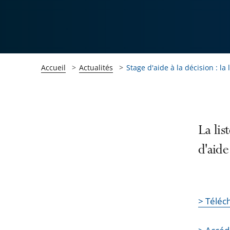
Accueil
Actualités
Stage d'aide à la décision : la 
Passer
Passer
La lis
la
la
d'aide
navigation
navigation
de
de
l'article
l'article
pour
pour
> Téléch
arriver
arriver
après
avant