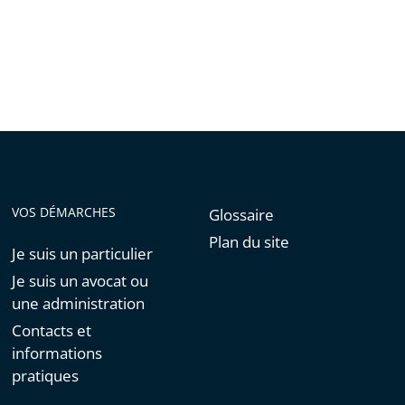
de
l'article
pour
arriver
avant
VOS DÉMARCHES
Glossaire
Plan du site
Je suis un particulier
Je suis un avocat ou
une administration
Contacts et
informations
pratiques