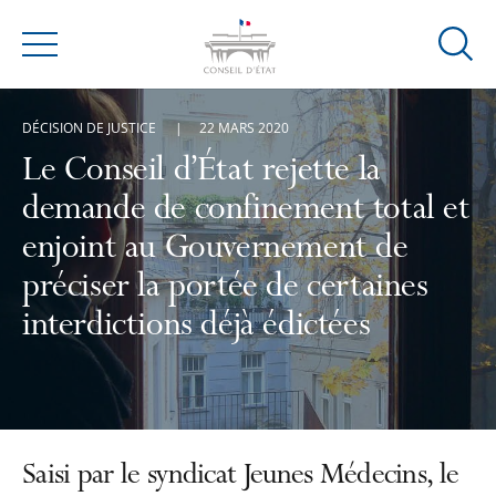
Ouvrir
Menu
la
modal
DÉCISION DE JUSTICE
22 MARS 2020
de
reche
Le Conseil d’État rejette la
demande de confinement total et
enjoint au Gouvernement de
préciser la portée de certaines
interdictions déjà édictées
Saisi par le syndicat Jeunes Médecins, le