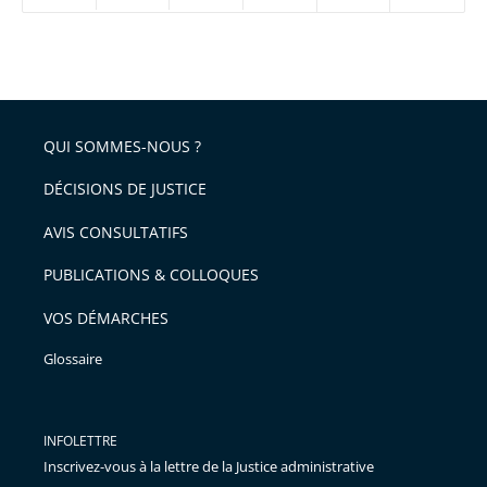
réduire
partage
Passer
la
taille
de
le
de
la
l'article
partage
police
pour
de
arriver
QUI SOMMES-NOUS ?
l'article
après
pour
DÉCISIONS DE JUSTICE
arriver
AVIS CONSULTATIFS
avant
PUBLICATIONS & COLLOQUES
VOS DÉMARCHES
Glossaire
INFOLETTRE
Inscrivez-vous à la lettre de la Justice administrative