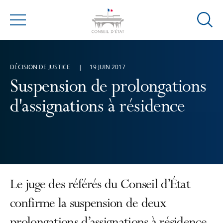
Ouvrir
Menu
la
modal
de
DÉCISION DE JUSTICE
19 JUIN 2017
reche
Suspension de prolongations
d'assignations à résidence
Le juge des référés du Conseil d’État
confirme la suspension de deux