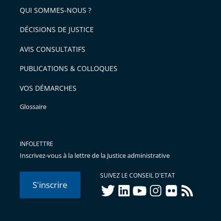
arriver
QUI SOMMES-NOUS ?
l'article
après
pour
DÉCISIONS DE JUSTICE
arriver
AVIS CONSULTATIFS
avant
PUBLICATIONS & COLLOQUES
VOS DÉMARCHES
Glossaire
INFOLETTRE
Inscrivez-vous à la lettre de la Justice administrative
SUIVEZ LE CONSEIL D'ETAT
S'inscrire
twitter
linkedIn
youtube
instagram
flickr
rss