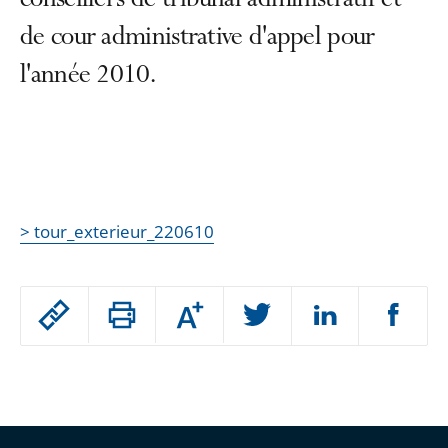
conseillers de tribunal administratif et
de cour administrative d'appel pour
l'année 2010.
> tour_exterieur_220610
Passer
Augmenter
le
ou
réduire
partage
Passer
la
taille
de
le
de
la
l'article
partage
police
pour
de