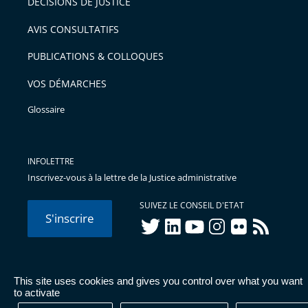
DÉCISIONS DE JUSTICE
arriver
AVIS CONSULTATIFS
avant
PUBLICATIONS & COLLOQUES
VOS DÉMARCHES
Glossaire
INFOLETTRE
Inscrivez-vous à la lettre de la Justice administrative
SUIVEZ LE CONSEIL D'ETAT
S'inscrire
twitter
linkedIn
youtube
instagram
flickr
rss
This site uses cookies and gives you control over what you want
© Conseil d'État 2026 -
Mentions légales
-
Cookies
-
Données
to activate
personnelles
-
Publications administratives
-
Accessibilité :