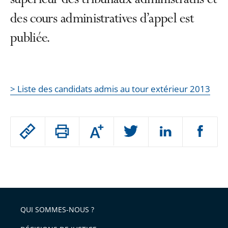
supérieur des tribunaux administratifs et
des cours administratives d’appel est
publiée.
> Liste des candidats admis au tour extérieur 2013
Passer
Augmenter
le
ou
réduire
partage
Passer
la
taille
de
le
de
la
l'article
partage
police
pour
de
arriver
QUI SOMMES-NOUS ?
l'article
après
pour