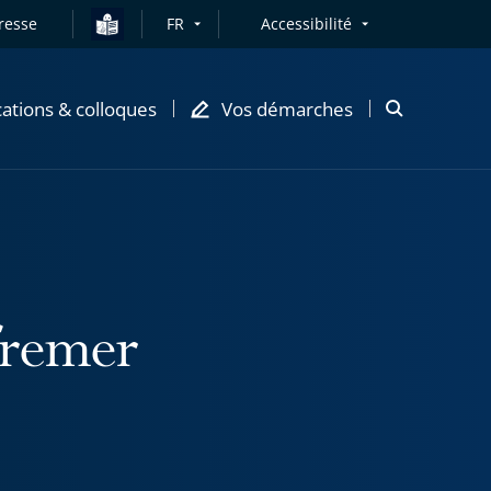
resse
FR
Accessibilité
cations & colloques
Vos démarches
Ouvrir
la
modale
de
recherche
Ifremer