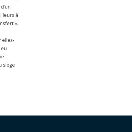
 d’un
illeurs à
nsfert ».
 elles-
 eu
ne
u siège