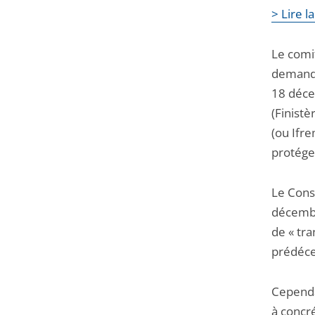
> Lire l
Le comit
demandé
18 déce
(Finistè
(ou Ifre
protége
Le Conse
décembre
de « tra
prédéce
Cependan
à concr