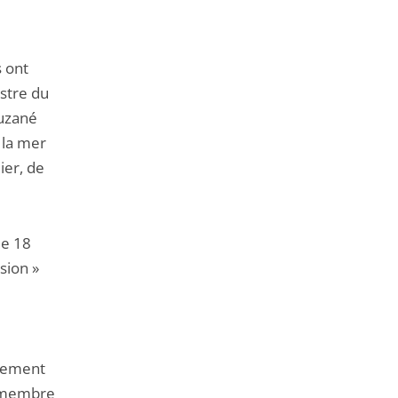
de
l'article
pour
s ont
arriver
istre du
avant
ouzané
e la mer
ier, de
le 18
sion »
agement
n membre