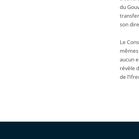
du Gouv
transfer
son dire
Le Cons
mêmes de
aucun ef
révèle d
de l’Ifr