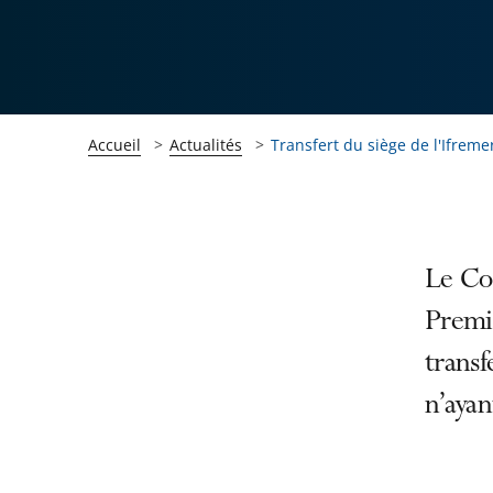
Accueil
Actualités
Transfert du siège de l'Ifreme
Passer
Passer
Le Con
la
la
Premi
navigation
navigation
transf
de
de
l'article
l'article
n’ayan
pour
pour
arriver
arriver
après
avant