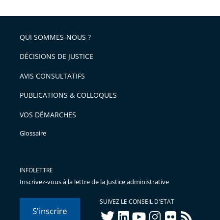
après
partage
de
QUI SOMMES-NOUS ?
l'article
pour
DÉCISIONS DE JUSTICE
arriver
AVIS CONSULTATIFS
avant
PUBLICATIONS & COLLOQUES
VOS DÉMARCHES
Glossaire
INFOLETTRE
Inscrivez-vous à la lettre de la Justice administrative
SUIVEZ LE CONSEIL D'ETAT
S'inscrire
twitter
linkedIn
youtube
instagram
flickr
rss