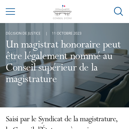
Ouvrir
Menu
la
modal
DÉCISION DE JUSTICE
11 OCTOBRE 2023
de
reche
Un magistrat honoraire peut
être légalement nommé au
Conseil supérieur de la
magistrature
Saisi par le Syndicat de la magistrature,