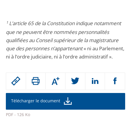
1
L’article 65 de la Constitution indique notamment
que ne peuvent être nommées personnalités
qualifiées au Conseil supérieur de la magistrature
que des personnes n’appartenant
« ni au Parlement,
ni à l’ordre judiciaire, ni à l’ordre administratif »
.
Passer
Augmenter
le
ou
réduire
partage
la
taille
de
Télécharger le document
de
la
l'article
police
PDF - 126 Ko
pour
Passer
arriver
le