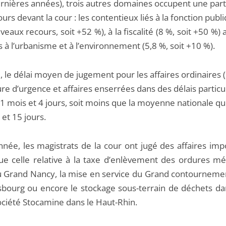
rnières années), trois autres domaines occupent une part
urs devant la cour : les contentieux liés à la fonction publ
eaux recours, soit +52 %), à la fiscalité (8 %, soit +50 %) 
s à l’urbanisme et à l’environnement (5,8 %, soit +10 %).
, le délai moyen de jugement pour les affaires ordinaires 
e d’urgence et affaires enserrées dans des délais particul
1 mois et 4 jours, soit moins que la moyenne nationale qu
et 15 jours.
nnée, les magistrats de la cour ont jugé des affaires imp
que celle relative à la taxe d’enlèvement des ordures m
 Grand Nancy, la mise en service du Grand contourneme
sbourg ou encore le stockage sous-terrain de déchets d
société Stocamine dans le Haut-Rhin.