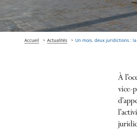
Accueil
Actualités
Un mois, deux juridictions : la
Passer
Passer
À l’o
la
la
vice-p
navigation
navigation
d’appe
de
de
l'article
l'article
l’acti
pour
pour
juridi
arriver
arriver
après
avant