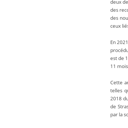
deux de
des reco
des nouv
ceux lié
En 2021
procédur
est de 1
11 mois 
Cette a
telles 
2018 du
de Stra
par la 