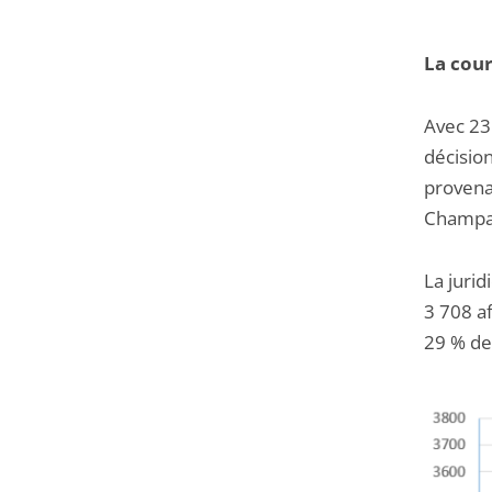
La cour
Avec 23 
décision
provena
Champag
La juri
3 708 a
29 % de 