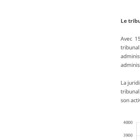
Le trib
Avec 15
tribun
adminis
adminis
La juri
tribuna
son acti