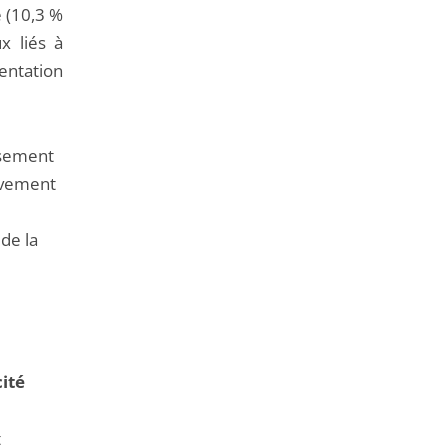
e (10,3 %
x liés à
entation
ssement
lèvement
de la
cité
t