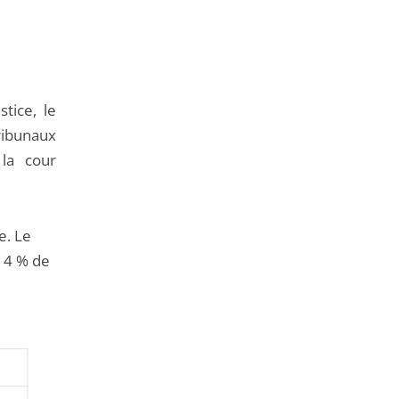
tice, le
ibunaux
 la cour
e. Le
,14 % de