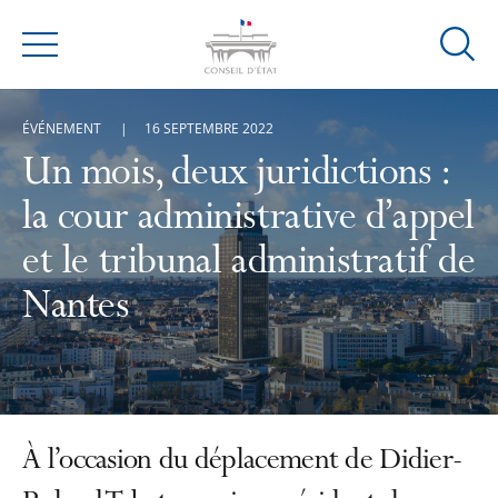
Ouvrir
Menu
la
modal
ÉVÉNEMENT
16 SEPTEMBRE 2022
de
reche
Un mois, deux juridictions :
la cour administrative d’appel
et le tribunal administratif de
Nantes
À l’occasion du déplacement de Didier-