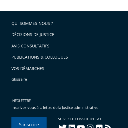
la
l'article
partage
police
pour
de
arriver
QUI SOMMES-NOUS ?
l'article
après
pour
DÉCISIONS DE JUSTICE
arriver
AVIS CONSULTATIFS
avant
PUBLICATIONS & COLLOQUES
VOS DÉMARCHES
Glossaire
INFOLETTRE
Inscrivez-vous à la lettre de la Justice administrative
SUIVEZ LE CONSEIL D'ETAT
S'inscrire
twitter
linkedIn
youtube
instagram
flickr
rss