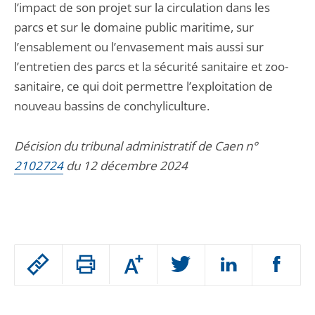
l’impact de son projet sur la circulation dans les
parcs et sur le domaine public maritime, sur
l’ensablement ou l’envasement mais aussi sur
l’entretien des parcs et la sécurité sanitaire et zoo-
sanitaire, ce qui doit permettre l’exploitation de
nouveau bassins de conchyliculture.
Décision du tribunal administratif de Caen n°
2102724
du 12 décembre 2024
Passer
Augmenter
le
ou
réduire
partage
Passer
la
taille
de
le
de