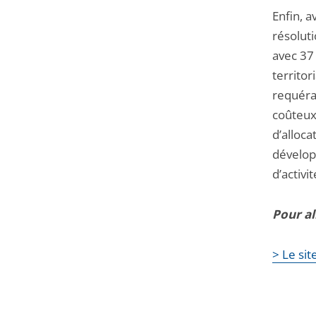
Enfin, a
résoluti
avec 37 
territor
requéran
coûteux.
d’alloca
dévelop
d’activit
Pour al
> Le sit