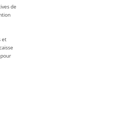
tives de
ntion
 et
caisse
t pour