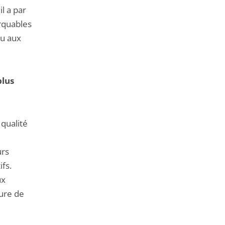
l a par
arquables
ou aux
plus
qualité
urs
ifs.
ux
eure de