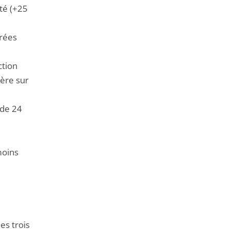
té (+25
trées
ction
ière sur
 de 24
moins
es trois