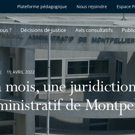
Plateforme pédagogique
Nous rejoindre
Espace P
ous ?
Décisions de justice
Avis consultatifs
Publi
19 AVRIL 2022
mois, une juridiction 
ministratif de Montpel