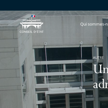
Qui sommes-n
AUTRE
Un 
ad