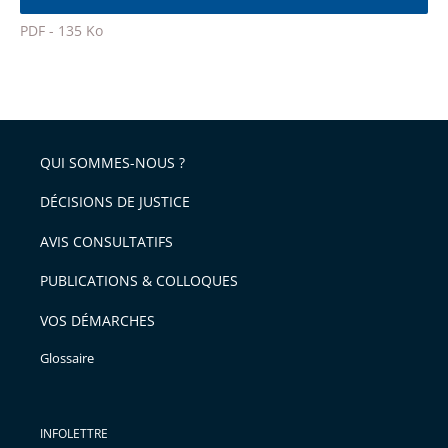
l'article
police
PDF - 135 Ko
pour
Passer
arriver
le
après
partage
de
QUI SOMMES-NOUS ?
l'article
pour
DÉCISIONS DE JUSTICE
arriver
AVIS CONSULTATIFS
avant
PUBLICATIONS & COLLOQUES
VOS DÉMARCHES
Glossaire
INFOLETTRE