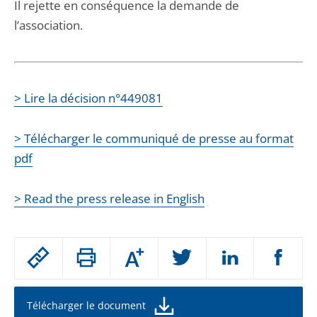
Il rejette en conséquence la demande de
l’association.
> Lire la décision n°449081
> Télécharger le communiqué de presse au format
pdf
> Read the press release in English
Passer
Augmenter
le
ou
réduire
partage
la
taille
de
Télécharger le document
de
la