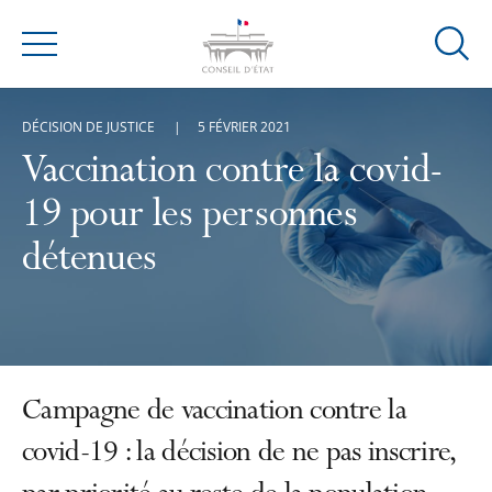
Ouvrir
Menu
la
modal
DÉCISION DE JUSTICE
5 FÉVRIER 2021
de
reche
Vaccination contre la covid-
19 pour les personnes
détenues
Campagne de vaccination contre la
covid-19 : la décision de ne pas inscrire,