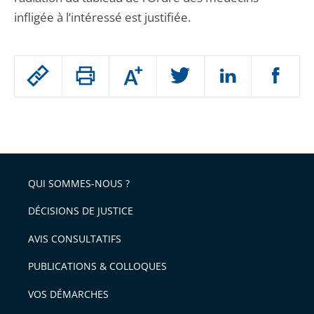
infligée à l’intéressé est justifiée.
Passer
Augmenter
le
ou
réduire
partage
Passer
la
taille
de
le
de
la
l'article
partage
police
pour
de
arriver
QUI SOMMES-NOUS ?
l'article
après
pour
DÉCISIONS DE JUSTICE
arriver
AVIS CONSULTATIFS
avant
PUBLICATIONS & COLLOQUES
VOS DÉMARCHES