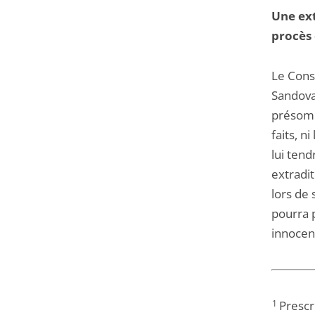
Une ext
procès 
Le Conse
Sandoval
présompt
faits, n
lui ten
extradi
lors de 
pourra 
innocen
1
Prescri