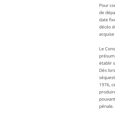
Pour con
de dépar
date fix
décès de
acquise 
Le Conse
présume
établir
Dès lor
séquestr
1976, ce
produire
pouvant 
pénale.