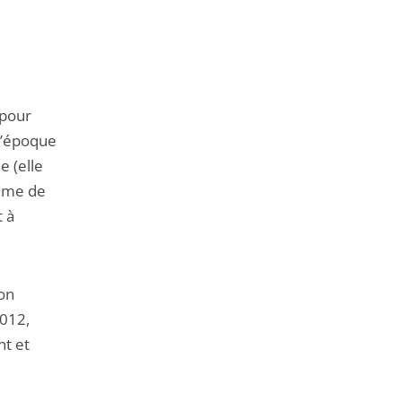
 pour
 l’époque
e (elle
rime de
t à
ion
2012,
nt et