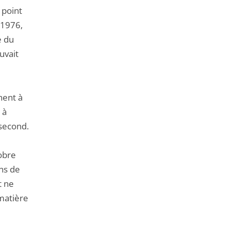
 point
 1976,
e du
uvait
nent à
 à
 second.
tobre
ins de
t ne
 matière