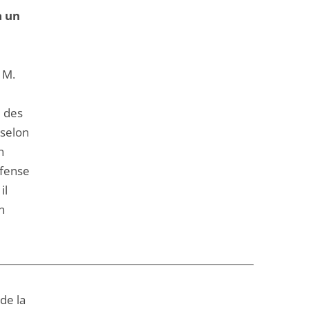
à un
 M.
é des
 selon
n
éfense
il
n
de la