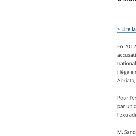
> Lire l
En 2012,
accusat
national
illégal
Abriata
Pour l’e
par un 
l’extrad
M. Sand