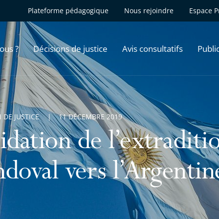
Plateforme pédagogique
Nous rejoindre
Espace P
ous ?
Décisions de justice
Avis consultatifs
Publi
 DE JUSTICE
11 DÉCEMBRE 2019
lidation de l’extradit
ndoval vers l’Argentin