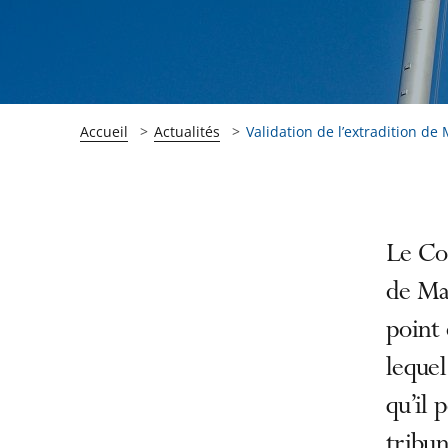
Accueil
Actualités
Validation de l’extradition de 
Passer
Passer
Le Con
la
la
de Mar
navigation
navigation
point 
de
de
l'article
l'article
lequel
pour
pour
qu’il 
arriver
arriver
tribun
après
avant