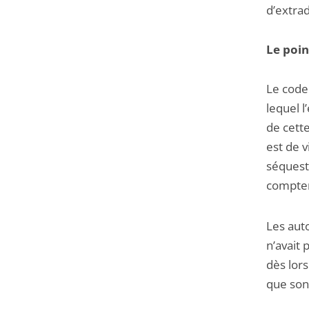
d’extrad
Le poin
Le code
lequel l
de cette
est de v
séquestr
compter 
Les auto
n’avait 
dès lor
que son 