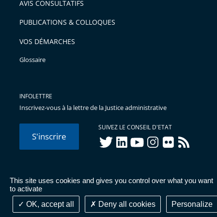
AVIS CONSULTATIFS
avant
PUBLICATIONS & COLLOQUES
VOS DÉMARCHES
Glossaire
INFOLETTRE
Inscrivez-vous à la lettre de la Justice administrative
SUIVEZ LE CONSEIL D'ETAT
S'inscrire
twitter
linkedIn
youtube
instagram
flickr
rss
This site uses cookies and gives you control over what you want
© Conseil d'État 2026 -
Mentions légales
-
Cookies
-
Données
to activate
personnelles
-
Publications administratives
-
Accessibilité :
partiellement conforme
OK, accept all
Deny all cookies
Personalize