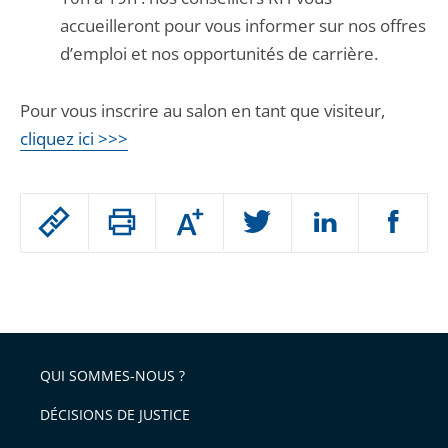
accueilleront pour vous informer sur nos offres
d’emploi et nos opportunités de carrière.
Pour vous inscrire au salon en tant que visiteur,
cliquez ici >>>
Passer
Augmenter
le
ou
réduire
partage
Passer
la
taille
de
le
de
la
l'article
partage
police
pour
de
arriver
QUI SOMMES-NOUS ?
l'article
après
pour
DÉCISIONS DE JUSTICE
arriver