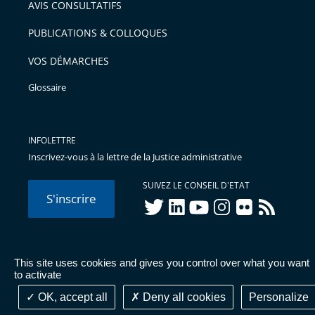
AVIS CONSULTATIFS
avant
PUBLICATIONS & COLLOQUES
VOS DÉMARCHES
Glossaire
INFOLETTRE
Inscrivez-vous à la lettre de la Justice administrative
SUIVEZ LE CONSEIL D'ETAT
S'inscrire
twitter
linkedIn
youtube
instagram
flickr
rss
This site uses cookies and gives you control over what you want
© Conseil d'État 2026 -
Mentions légales
-
Cookies
-
Données
to activate
personnelles
-
Publications administratives
-
Accessibilité :
partiellement conforme
OK, accept all
Deny all cookies
Personalize