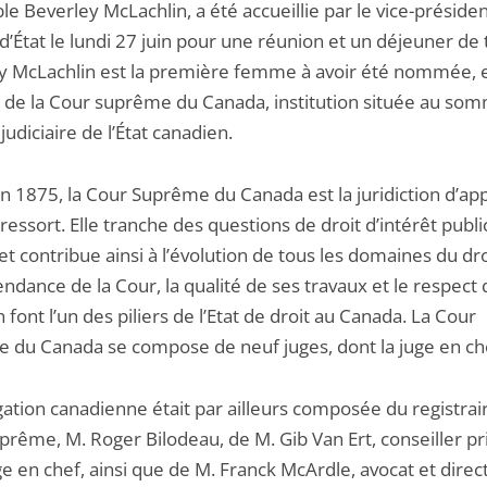
e Beverley McLachlin, a été accueillie par le vice-préside
d’État le lundi 27 juin pour une réunion et un déjeuner de t
y McLachlin est la première femme à avoir été nommée, 
te de la Cour suprême du Canada, institution située au so
judiciaire de l’État canadien.
n 1875, la Cour Suprême du Canada est la juridiction d’ap
ressort. Elle tranche des questions de droit d’intérêt publi
t contribue ainsi à l’évolution de tous les domaines du dro
ndance de la Cour, la qualité de ses travaux et le respect q
 font l’un des piliers de l’Etat de droit au Canada. La Cour
 du Canada se compose de neuf juges, dont la juge en ch
ation canadienne était par ailleurs composée du registrair
rême, M. Roger Bilodeau, de M. Gib Van Ert, conseiller pr
ge en chef, ainsi que de M. Franck McArdle, avocat et direc