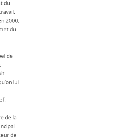
de
nt du
l'article
ravail.
pour
en 2000,
arriver
mmet du
avant
pel de
c
it.
u’on lui
ef.
e de la
incipal
teur de