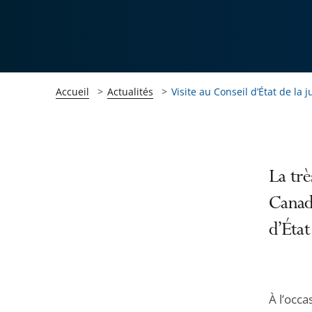
Accueil
Actualités
Visite au Conseil d’État de la j
Passer
Passer
La trè
la
la
Canada
navigation
navigation
d’État
de
de
l'article
l'article
pour
pour
arriver
arriver
À l’occa
après
avant