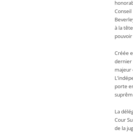
honorabl
Conseil 
Beverle
à la tê
pouvoir 
Créée e
dernier 
majeur e
L’indépe
porte en
suprême
La délég
Cour Sup
de la ju