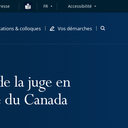
resse
FR
Accessibilité
cations & colloques
Vos démarches
Ouvrir
la
modale
de
recherche
de la juge en
e du Canada