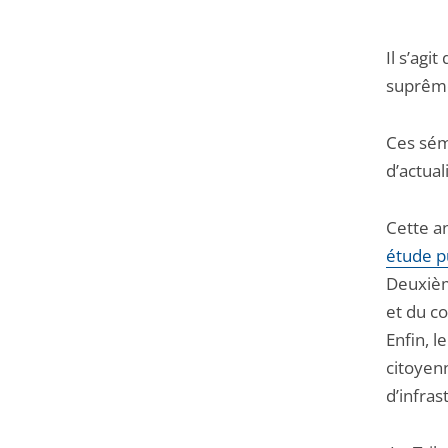
Il s’agi
suprême
Ces sémi
d’actual
Cette a
étude pu
Deuxième
et du co
Enfin, l
citoyen
d’infras