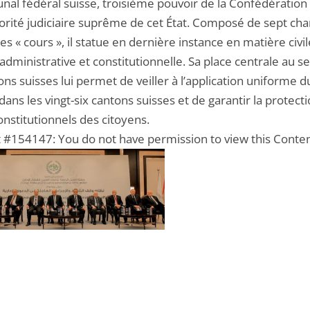
nal fédéral suisse, troisième pouvoir de la Confédération 
utorité judiciaire suprême de cet État. Composé de sept c
« cours », il statue en dernière instance en matière civil
administrative et constitutionnelle. Sa place centrale au s
ions suisses lui permet de veiller à l’application uniforme d
dans les vingt-six cantons suisses et de garantir la protect
onstitutionnels des citoyens.
 #154147: You do not have permission to view this Conte