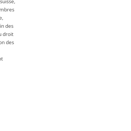
suisse,
hambres
e,
ein des
u droit
ion des
nt