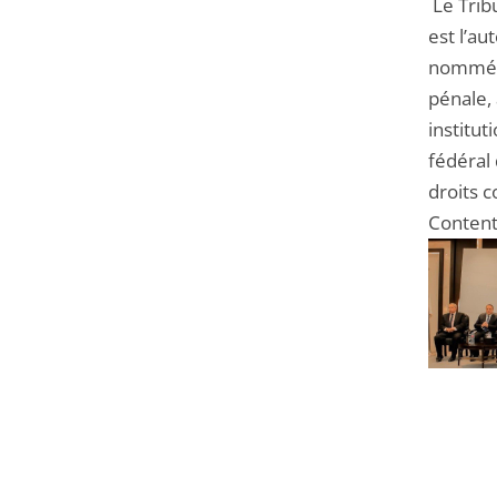
Le Tribu
est l’a
nommées 
pénale, 
institut
fédéral 
droits c
Content