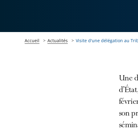
Accueil
Actualités
Visite d'une délégation au Tri
Passer
Passer
Une dé
la
la
d’État
navigation
navigation
févrie
de
de
l'article
l'article
son pr
pour
pour
sémina
arriver
arriver
après
avant