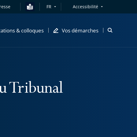
resse
FR
Accessibilité
cations & colloques
Vos démarches
Ouvrir
la
modale
de
recherche
au Tribunal