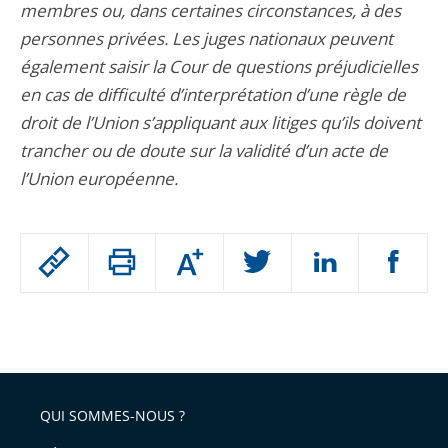
membres ou, dans certaines circonstances, à des
personnes privées. Les juges nationaux peuvent
également saisir la Cour de questions préjudicielles
en cas de difficulté d’interprétation d’une règle de
droit de l’Union s’appliquant aux litiges qu’ils doivent
trancher ou de doute sur la validité d’un acte de
l’Union européenne.
Passer
Augmenter
le
ou
réduire
partage
Passer
la
taille
de
le
de
la
l'article
partage
police
pour
de
arriver
QUI SOMMES-NOUS ?
l'article
après
pour