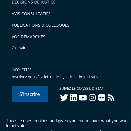
DÉCISIONS DE JUSTICE
arriver
AVIS CONSULTATIFS
avant
PUBLICATIONS & COLLOQUES
VOS DÉMARCHES
Glossaire
INFOLETTRE
Inscrivez-vous à la lettre de la Justice administrative
SUIVEZ LE CONSEIL D'ETAT
S'inscrire
twitter
linkedIn
youtube
instagram
flickr
rss
This site uses cookies and gives you control over what you want
© Conseil d'État 2026 -
Mentions légales
-
Cookies
-
Données
to activate
personnelles
-
Publications administratives
-
Accessibilité :