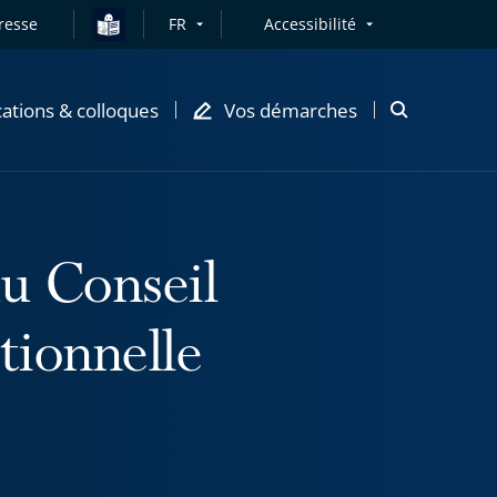
resse
FR
Accessibilité
cations & colloques
Vos démarches
Ouvrir
la
modale
de
recherche
du Conseil
tionnelle