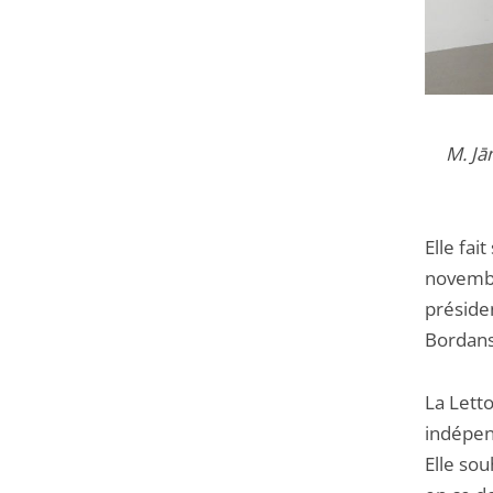
M. Jā
Elle fa
novembr
préside
Bordans,
La Letto
indépend
Elle sou