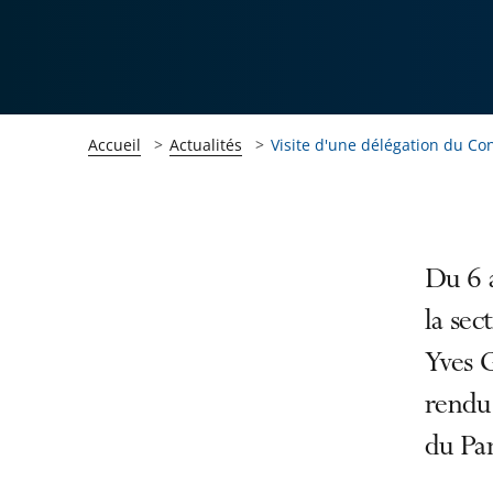
Accueil
Actualités
Visite d'une délégation du Cons
Passer
Passer
Du 6 
la
la
la sec
navigation
navigation
Yves G
de
de
l'article
l'article
rendu 
pour
pour
du Par
arriver
arriver
après
avant