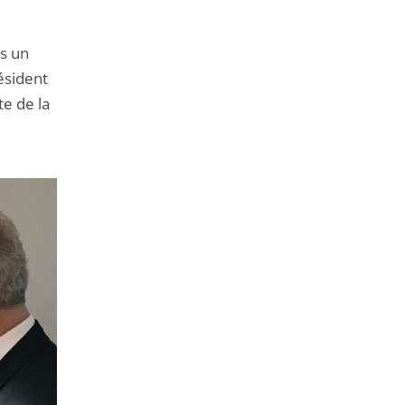
ns un
ésident
te de la