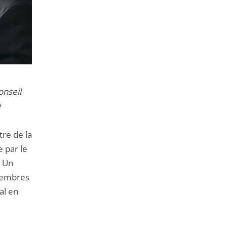
onseil
e
re de la
e par le
. Un
 membres
al en