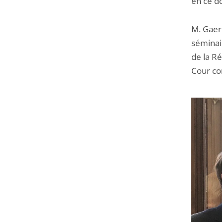
en ce d
M. Gaer
séminai
de la Ré
Cour co