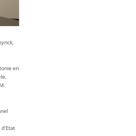
mynck,
tonie en
le,
 M.
nnel
 d'Etat