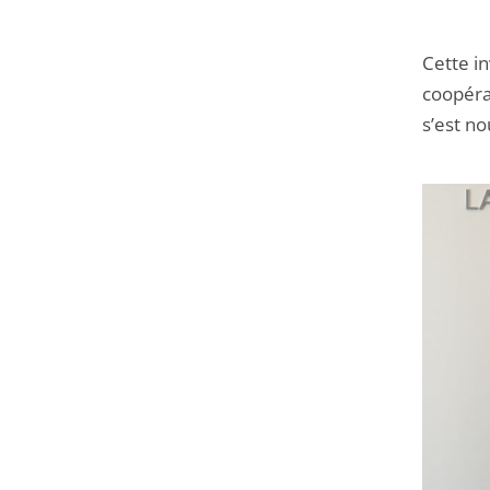
Cette in
coopérat
s’est no