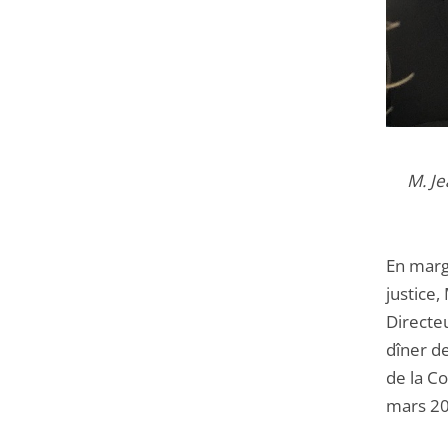
M. Je
En marg
justice,
Directe
dîner d
de la Co
mars 20