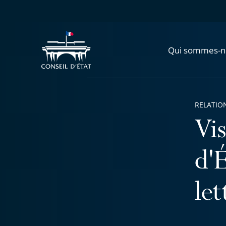
Qui sommes-n
RELATIO
Vi
d'É
le