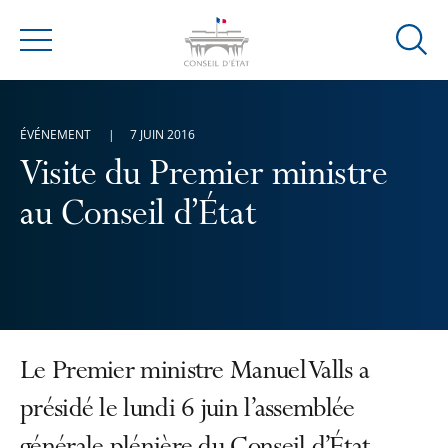
Ouvrir
Menu
la
modal
de
ÉVÉNEMENT
7 JUIN 2016
reche
Visite du Premier ministre
au Conseil d’État
Le Premier ministre Manuel Valls a
présidé le lundi 6 juin l’assemblée