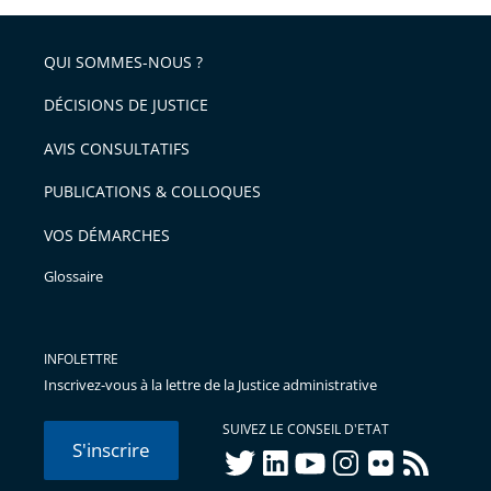
partage
pour
de
arriver
QUI SOMMES-NOUS ?
l'article
après
pour
DÉCISIONS DE JUSTICE
arriver
AVIS CONSULTATIFS
avant
PUBLICATIONS & COLLOQUES
VOS DÉMARCHES
Glossaire
INFOLETTRE
Inscrivez-vous à la lettre de la Justice administrative
SUIVEZ LE CONSEIL D'ETAT
S'inscrire
twitter
linkedIn
youtube
instagram
flickr
rss