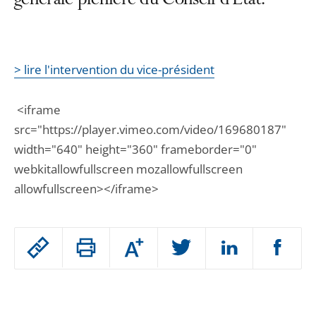
générale plénière du Conseil d’État.
> lire l'intervention du vice-président
<iframe
src="https://player.vimeo.com/video/169680187"
width="640" height="360" frameborder="0"
webkitallowfullscreen mozallowfullscreen
allowfullscreen></iframe>
Passer
Augmenter
le
ou
réduire
partage
Passer
la
taille
de
le
de
la
l'article
police