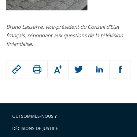
Bruno Lasserre, vice-président du Conseil d’Etat
français, répondant aux questions de la télévision
finlandaise.
Passer
Augmenter
le
ou
réduire
partage
Passer
la
taille
de
le
de
la
l'article
partage
police
pour
de
arriver
QUI SOMMES-NOUS ?
l'article
après
pour
DÉCISIONS DE JUSTICE
arriver