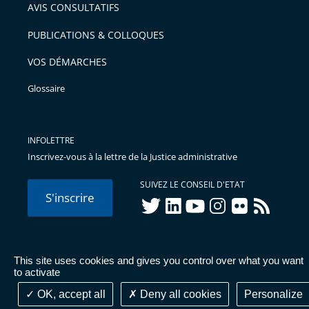
AVIS CONSULTATIFS
avant
PUBLICATIONS & COLLOQUES
VOS DÉMARCHES
Glossaire
INFOLETTRE
Inscrivez-vous à la lettre de la Justice administrative
SUIVEZ LE CONSEIL D'ETAT
S'inscrire
twitter
linkedIn
youtube
instagram
flickr
rss
This site uses cookies and gives you control over what you want
© Conseil d'État 2026 -
Mentions légales
-
Cookies
-
Données
to activate
personnelles
-
Publications administratives
-
Accessibilité :
partiellement conforme
OK, accept all
Deny all cookies
Personalize