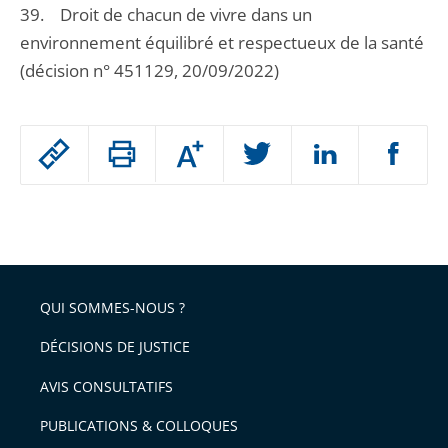
39. Droit de chacun de vivre dans un
environnement équilibré et respectueux de la santé
(décision n° 451129, 20/09/2022)
Passer
Augmenter
le
ou
réduire
partage
Passer
la
taille
de
le
de
la
l'article
partage
police
pour
de
arriver
QUI SOMMES-NOUS ?
l'article
après
pour
DÉCISIONS DE JUSTICE
arriver
AVIS CONSULTATIFS
avant
PUBLICATIONS & COLLOQUES