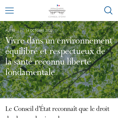
Ouvrir
Menu
la
modal
AUTRE
14 OCTOBRE 2022
de
reche
Vivre dans un environnement
équilibré et respectueux de
la santé reconnu liberté
fondamentale
Le Conseil d'État reconnaît que le droit