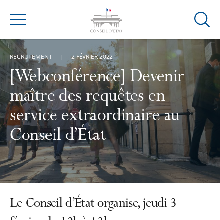
Ouvrir
Menu
la
modal
RECRUTEMENT
2 FÉVRIER 2022
de
reche
[Webconférence] Devenir
maître des requêtes en
service extraordinaire au
Conseil d’État
Le Conseil d’État organise, jeudi 3