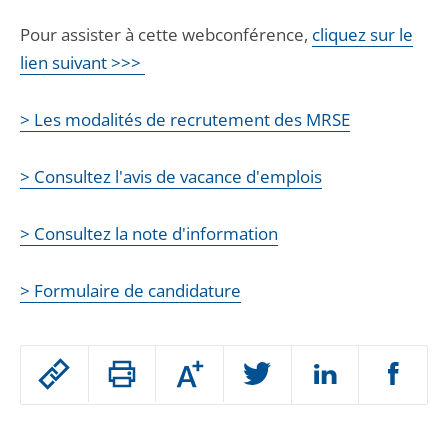
Pour assister à cette webconférence,
cliquez sur le
lien suivant >>>
> Les modalités de recrutement des MRSE
> Consultez l'avis de vacance d'emplois
> Consultez la note d'information
> Formulaire de candidature
Passer
Augmenter
le
ou
réduire
partage
Passer
la
taille
de
le
de