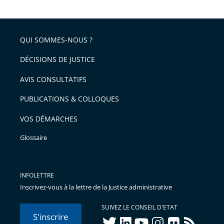
la
l'article
partage
police
pour
de
arriver
QUI SOMMES-NOUS ?
l'article
après
pour
DÉCISIONS DE JUSTICE
arriver
AVIS CONSULTATIFS
avant
PUBLICATIONS & COLLOQUES
VOS DÉMARCHES
Glossaire
INFOLETTRE
Inscrivez-vous à la lettre de la Justice administrative
SUIVEZ LE CONSEIL D'ETAT
S'inscrire
twitter
linkedIn
youtube
instagram
flickr
rss