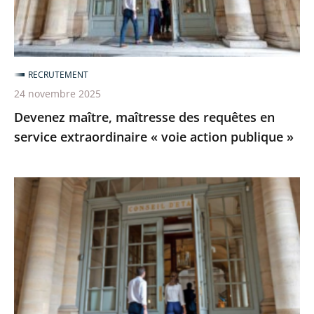
service
extraordinaire
«
voie
RECRUTEMENT
action
24 novembre 2025
publique
Devenez maître, maîtresse des requêtes en
»
service extraordinaire « voie action publique »
[Revoir]
Le
webinaire
sur
le
recrutement
de