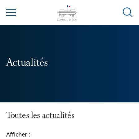
Ouvrir
Menu
la
modal
de
reche
Actualités
Toutes les actualités
Passer
Passer
Afficher :