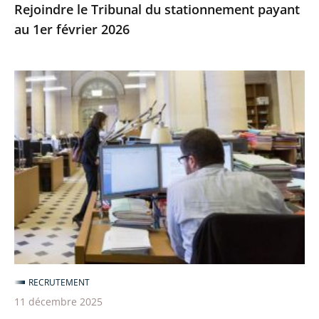
Rejoindre le Tribunal du stationnement payant
au 1er février 2026
Recrutement
de
maîtresses
et
maîtres
des
requêtes
en
service
extraordinaire
sur
RECRUTEMENT
2026
11 décembre 2025