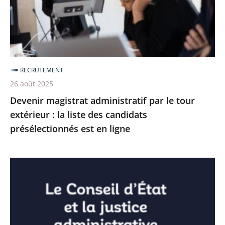
tour
extérieur
:
la
liste
RECRUTEMENT
des
26 août 2025
candidats
Devenir magistrat administratif par le tour
présélectionnés
extérieur : la liste des candidats
est
présélectionnés est en ligne
en
ligne
Emploi
:
le
Conseil
d’État