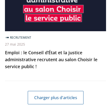
et
la
justice
administrative
recrutent
RECRUTEMENT
au
27 mai 2025
salon
Emploi : le Conseil d’État et la justice
Choisir
administrative recrutent au salon Choisir le
le
service public !
service
public
!
Charger plus d'articles