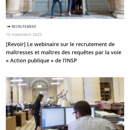
maîtresses
et
maîtres
RECRUTEMENT
des
10 novembre 2025
requêtes
[Revoir] Le webinaire sur le recrutement de
par
maîtresses et maîtres des requêtes par la voie
la
« Action publique » de l’INSP
voie
«
Action
Intégration
publique
de
»
maître
de
ou
l’INSP
maîtresse
des
requêtes