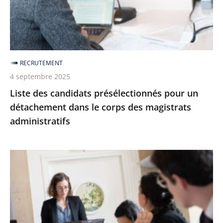
détachement
dans
le
corps
RECRUTEMENT
des
4 septembre 2025
magistrats
Liste des candidats présélectionnés pour un
administratifs
détachement dans le corps des magistrats
administratifs
Devenir
magistrat
administratif
par
le