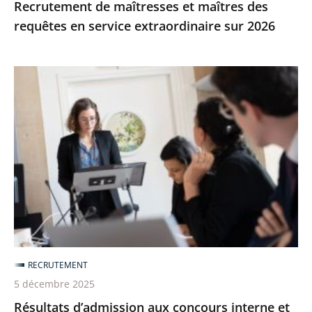
Recrutement de maîtresses et maîtres des
requêtes en service extraordinaire sur 2026
Résultats
d’admission
aux
concours
interne
et
externe
des
magistrates
et
RECRUTEMENT
magistrats
5 décembre 2025
administratifs
Résultats d’admission aux concours interne et