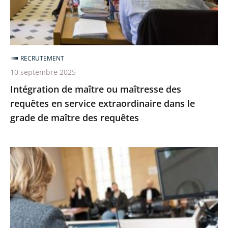
en
service
extraordinaire
dans
RECRUTEMENT
le
10 septembre 2025
grade
Intégration de maître ou maîtresse des
de
requêtes en service extraordinaire dans le
maître
grade de maître des requêtes
des
requêtes
Liste
des
candidats
présélectionnés
pour
un