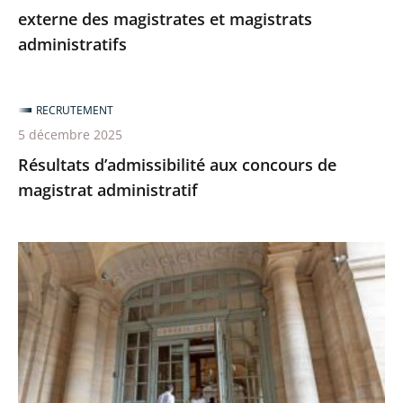
externe des magistrates et magistrats
administratifs
RECRUTEMENT
5 décembre 2025
Résultats d’admissibilité aux concours de
magistrat administratif
Devenez
maître,
maîtresse
des
requêtes
en