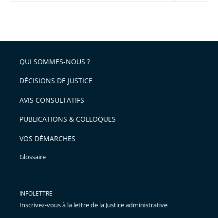
réduire
partage
Passer
la
taille
de
le
de
la
l'article
partage
police
pour
de
arriver
QUI SOMMES-NOUS ?
l'article
après
pour
DÉCISIONS DE JUSTICE
arriver
AVIS CONSULTATIFS
avant
PUBLICATIONS & COLLOQUES
VOS DÉMARCHES
Glossaire
INFOLETTRE
Inscrivez-vous à la lettre de la Justice administrative