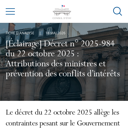
Ouvrir
Menu
la
modal
FICHE D'ANALYSE
18 MAI 2026
de
reche
[Éclairage] Décret n° 2025-984
du 22 octobre 2025 :
Attributions des ministres et
prévention des conflits d’intérêts
Le décret du 22 octobre 2025 allège les
contraintes pesant sur le Gouvernement