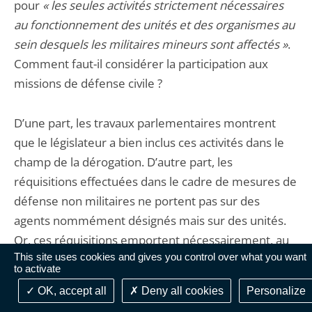
pour
« les seules activités strictement nécessaires
au fonctionnement des unités et des organismes au
sein desquels les militaires mineurs sont affectés »
.
Comment faut-il considérer la participation aux
missions de défense civile ?
D’une part, les travaux parlementaires montrent
que le législateur a bien inclus ces activités dans le
champ de la dérogation. D’autre part, les
réquisitions effectuées dans le cadre de mesures de
défense non militaires ne portent pas sur des
agents nommément désignés mais sur des unités.
Or, ces réquisitions emportent nécessairement, au
This site uses cookies and gives you control over what you want
regard des effectifs militaire requis, des impacts sur
to activate
le fonctionnement des unités et organismes
OK, accept all
Deny all cookies
Personalize
considérés. Il en résulte qu’une réquisition dans le