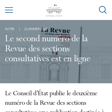
Ouvrir
Menu
la
modal
AUTRE
22 JANVIER 2026
de
reche
Le second numéro de la
Revue des sections
consultatives est en ligne
Le Conseil d’État publie le deuxième
numéro de la Revue des sections