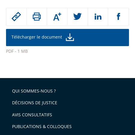
Passer
Augmenter
le
ou
réduire
partage
la
taille
de
Télécharger le document
de
la
l'article
police
PDF - 1 MB
pour
Passer
arriver
le
après
partage
de
QUI SOMMES-NOUS ?
l'article
pour
DÉCISIONS DE JUSTICE
arriver
AVIS CONSULTATIFS
avant
PUBLICATIONS & COLLOQUES