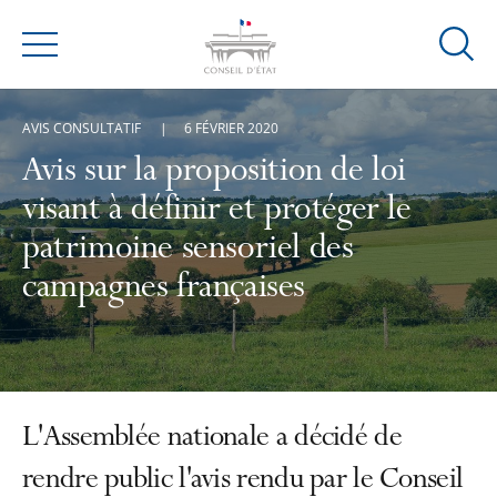
Ouvrir
Menu
la
modal
AVIS CONSULTATIF
6 FÉVRIER 2020
de
reche
Avis sur la proposition de loi
visant à définir et protéger le
patrimoine sensoriel des
campagnes françaises
L'Assemblée nationale a décidé de
rendre public l'avis rendu par le Conseil