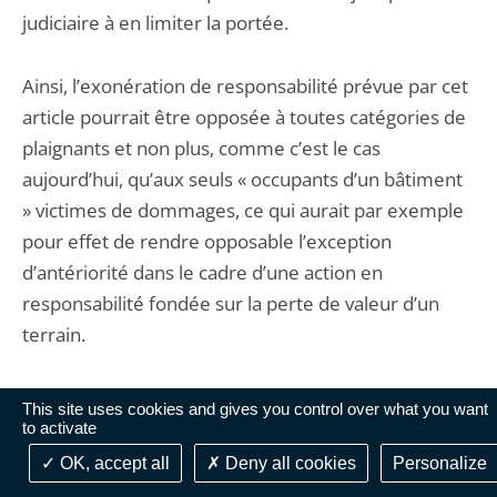
judiciaire à en limiter la portée.
Ainsi, l’exonération de responsabilité prévue par cet
article pourrait être opposée à toutes catégories de
plaignants et non plus, comme c’est le cas
aujourd’hui, qu’aux seuls « occupants d’un bâtiment
» victimes de dommages, ce qui aurait par exemple
pour effet de rendre opposable l’exception
d’antériorité dans le cadre d’une action en
responsabilité fondée sur la perte de valeur d’un
terrain.
Par ailleurs, l’application de ces dispositions est
This site uses cookies and gives you control over what you want
aujourd’hui exclue dès lors que les nuisances se sont
to activate
aggravées par rapport à la date d’installation du
OK, accept all
Deny all cookies
Personalize
voisin, cette aggravation pouvant résulter soit d’un