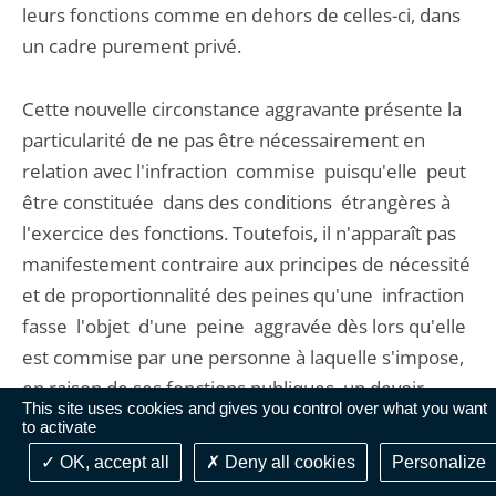
leurs fonctions comme en dehors de celles-ci, dans
un cadre purement privé.
Cette nouvelle circonstance aggravante présente la
particularité de ne pas être nécessairement en
relation avec l'infraction commise puisqu'elle peut
être constituée dans des conditions étrangères à
l'exercice des fonctions. Toutefois, il n'apparaît pas
manifestement contraire aux principes de nécessité
et de proportionnalité des peines qu'une infraction
fasse l'objet d'une peine aggravée dès lors qu'elle
est commise par une personne à laquelle s'impose,
en raison de ses fonctions publiques, un devoir
This site uses cookies and gives you control over what you want
particulier d'exemplarité et de dignité.
to activate
OK, accept all
Deny all cookies
Personalize
Sur le champ d'application et les effets de la