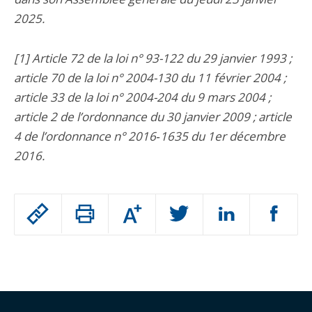
2025.
[1] Article 72 de la loi n° 93-122 du 29 janvier 1993 ;
article 70 de la loi n° 2004-130 du 11 février 2004 ;
article 33 de la loi n° 2004-204 du 9 mars 2004 ;
article 2 de l’ordonnance du 30 janvier 2009 ; article
4 de l’ordonnance n° 2016‑1635 du 1er décembre
2016.
Passer
Augmenter
le
ou
réduire
partage
Passer
la
taille
de
le
de
la
l'article
partage
police
pour
de