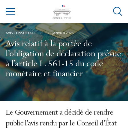
Ouvrir
Menu
la
modal
AVIS CONSULTATIF
23 JANVIER 2025
de
reche
Avis relatif à la portée de
l’obligation de déclaration prévue
à l’article L. 561-15 du code
monétaire et financier
Le Gouvernement a décidé de rendre
public l'avis rendu par le Conseil d’État