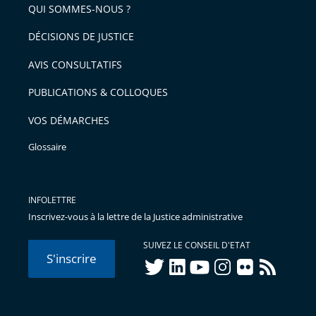
arriver
QUI SOMMES-NOUS ?
l'article
après
pour
DÉCISIONS DE JUSTICE
arriver
AVIS CONSULTATIFS
avant
PUBLICATIONS & COLLOQUES
VOS DÉMARCHES
Glossaire
INFOLETTRE
Inscrivez-vous à la lettre de la Justice administrative
SUIVEZ LE CONSEIL D'ETAT
S'inscrire
twitter
linkedIn
youtube
instagram
flickr
rss