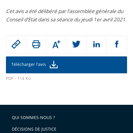
Cet avis a été délibéré par l’assemblée générale du
Conseil d’Etat dans sa séance du jeudi 1er avril 2021.
Passer
Augmenter
le
ou
réduire
partage
la
taille
de
Télécharger l'avis
de
la
l'article
police
PDF - 114 Ko
pour
Passer
arriver
le
après
partage
de
QUI SOMMES-NOUS ?
l'article
pour
DÉCISIONS DE JUSTICE