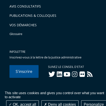
arriver
AVIS CONSULTATIFS
avant
PUBLICATIONS & COLLOQUES
VOS DÉMARCHES
Glossaire
INFOLETTRE
Inscrivez-vous à la lettre de la Justice administrative
SUIVEZ LE CONSEIL D'ETAT
S'inscrire
twitter
linkedIn
youtube
instagram
flickr
rss
This site uses cookies and gives you control over what you want
© Conseil d'État 2026 -
Mentions légales
-
Cookies
-
Données
to activate
personnelles
-
Publications administratives
-
Accessibilité :
partiellement conforme
OK, accept all
Deny all cookies
Personalize