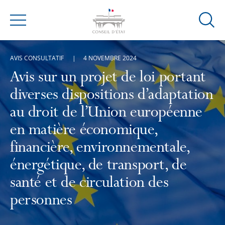
Ouvrir
Menu
la
modal
AVIS CONSULTATIF
4 NOVEMBRE 2024
de
reche
Avis sur un projet de loi portant
diverses dispositions d’adaptation
au droit de l’Union européenne
en matière économique,
financière, environnementale,
énergétique, de transport, de
santé et de circulation des
personnes