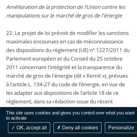
Amélioration de la protection de l’Union contre les
manipulations sur le marché de gros de l'énergie
22. Le projet de loi prévoit de modifier les sanctions
maximales encourues en cas de méconnaissance
des dispositions du règlement (UE) n° 1227/2011 du
Parlement européen et du Conseil du 25 octobre
2011 concernant l'intégrité et la transparence du
marché de gros de l'énergie (dit « Remit »), prévues
à l’article L. 134-27 du code de l’énergie, en vue de
les adapter aux dispositions de l’article 18 de ce
règlement, dans sa rédaction issue du récent
règlement (UE) 2024/1106 du Parlement européen
This site uses cookies and gives you control over what you want
et du Conseil du 11 avril 2024.
to activate
OK, accept all
Deny all cookies
Personalize
Le Conseil d’État relève que si le règlement prévoit,