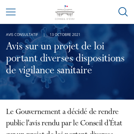
Ouvrir
Menu
la
modal
AVIS CONSULTATIF
13 OCTOBRE 2021
de
reche
Avis sur un projet de loi
portant diverses dispositions
de vigilance sanitaire
Le Gouvernement a décidé de rendre
public l'avis rendu par le Conseil d’État