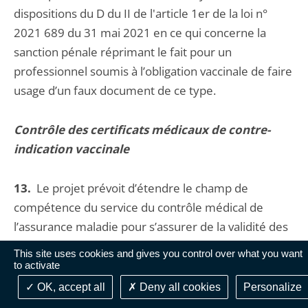
dispositions du D du II de l'article 1er de la loi n°
2021 689 du 31 mai 2021 en ce qui concerne la
sanction pénale réprimant le fait pour un
professionnel soumis à l’obligation vaccinale de faire
usage d’un faux document de ce type.
Contrôle des certificats médicaux de contre-
indication vaccinale
13.
Le projet prévoit d’étendre le champ de
compétence du service du contrôle médical de
l’assurance maladie pour s’assurer de la validité des
certificats médicaux de contre-indication vaccinale
This site uses cookies and gives you control over what you want
dispensant de l’obligation de justifier de la détention
to activate
d’un « passe sanitaire ». Ce contrôle serait réalisé
OK, accept all
Deny all cookies
Personalize
par le médecin conseil de l’organisme d’assurance