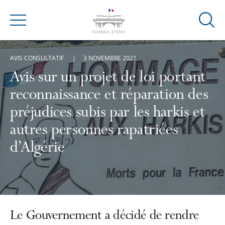
Ouvrir
Menu
la
modal
AVIS CONSULTATIF
3 NOVEMBRE 2021
de
reche
Avis sur un projet de loi portant
reconnaissance et réparation des
préjudices subis par les harkis et
autres personnes rapatriées
d’Algérie
Le Gouvernement a décidé de rendre