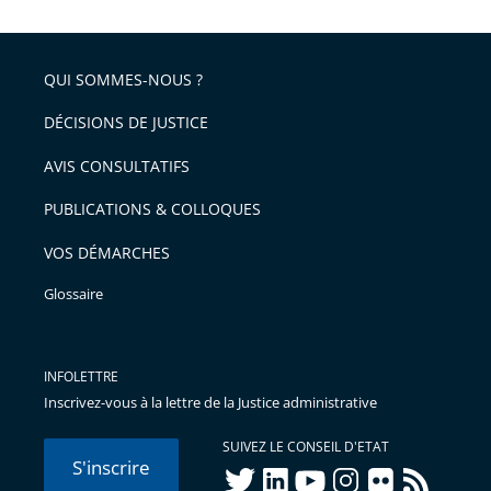
après
partage
de
QUI SOMMES-NOUS ?
l'article
pour
DÉCISIONS DE JUSTICE
arriver
AVIS CONSULTATIFS
avant
PUBLICATIONS & COLLOQUES
VOS DÉMARCHES
Glossaire
INFOLETTRE
Inscrivez-vous à la lettre de la Justice administrative
SUIVEZ LE CONSEIL D'ETAT
S'inscrire
twitter
linkedIn
youtube
instagram
flickr
rss