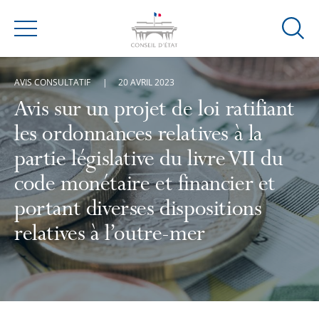
Ouvrir
Menu
la
modal
AVIS CONSULTATIF
20 AVRIL 2023
de
reche
Avis sur un projet de loi ratifiant
les ordonnances relatives à la
partie législative du livre VII du
code monétaire et financier et
portant diverses dispositions
relatives à l’outre-mer