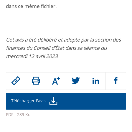
dans ce même fichier.
Cet avis a été délibéré et adopté par la section des
finances du Conseil d’État dans sa séance du
mercredi 12 avril 2023
Passer
Augmenter
le
ou
réduire
partage
la
taille
de
Télécharger l'avis
de
la
l'article
police
PDF - 289 Ko
pour
Passer
arriver
le