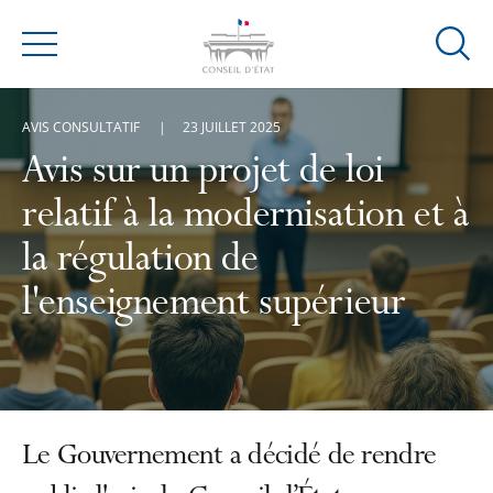
Ouvrir
Menu
la
modal
AVIS CONSULTATIF
23 JUILLET 2025
de
reche
Avis sur un projet de loi
relatif à la modernisation et à
la régulation de
l'enseignement supérieur
Le Gouvernement a décidé de rendre