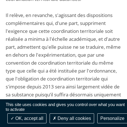
Il relève, en revanche, s'agissant des dispositions
complémentaires qui, d'une part, suppriment
l'exigence que cette coordination territoriale soit
réalisée a minima à l'échelle académique, et d'autre
part, admettent qu'elle puisse ne se traduire, même
en dehors de l'expérimentation, que par une
convention de coordination territoriale du même
type que celle qui a été instituée par l'ordonnance,
que l'obligation de coordination territoriale qui
s'impose depuis 2013 sera ainsi largement vidée de
sa substance puisqu’il suffira désormais uniquement
qu'a minima deux établissements
This site uses cookies and gives you control over what you want
to activate
géographiquement proches se coordonnent pour
que l'obligation soit satisfaite. Le Conseil d’État ne
OK, accept all
Deny all cookies
Personalize
peut pourtant, à cet égard, que rappeler