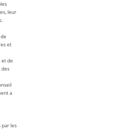
bles
es, leur
s.
 de
res et
 et de
t des
onseil
ment a
 par les