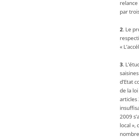
relance 
par troi
2
. Le pr
respecti
« L’accé
3
. L’ét
saisines
d’Etat c
de la lo
articles
insuffis
2009 s’a
local »,
nombreu