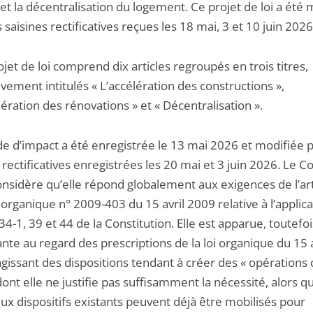
et la décentralisation du logement. Ce projet de loi a été 
s saisines rectificatives reçues les 18 mai, 3 et 10 juin 2026
ojet de loi comprend dix articles regroupés en trois titres,
vement intitulés « L’accélération des constructions »,
lération des rénovations » et « Décentralisation ».
ude d’impact a été enregistrée le 13 mai 2026 et modifiée 
 rectificatives enregistrées les 20 mai et 3 juin 2026. Le C
onsidère qu’elle répond globalement aux exigences de l’art
i organique n° 2009-403 du 15 avril 2009 relative à l’applic
 34-1, 39 et 44 de la Constitution. Elle est apparue, toutefoi
ante au regard des prescriptions de la loi organique du 15 a
gissant des dispositions tendant à créer des « opérations 
 dont elle ne justifie pas suffisamment la nécessité, alors q
x dispositifs existants peuvent déjà être mobilisés pour