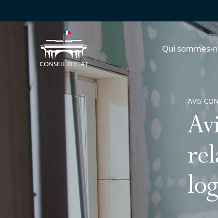
Qui sommes-n
AVIS CO
Avi
rel
lo