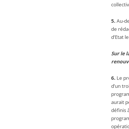
collecti
5.
Au-de
de rédac
d’Etat l
Sur le
renouv
6.
Le pr
d’un tr
program
aurait p
définis 
programm
opérati