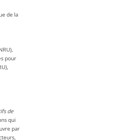
que de la
ANRU),
es pour
RU),
ifs de
ons qui
uvre par
cteurs,