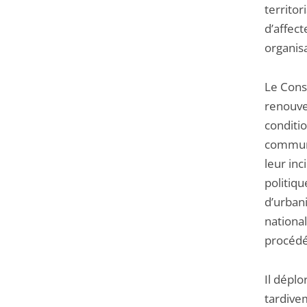
territor
d’affec
organisa
Le Cons
renouvel
conditio
commune
leur inc
politiq
d’urbani
nationa
procédé,
Il déplo
tardive