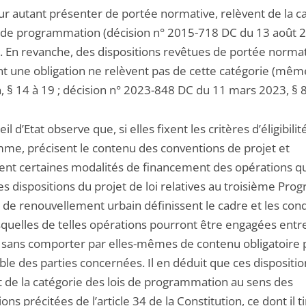
ur autant présenter de portée normative, relèvent de la c
s de programmation (décision n° 2015-718 DC du 13 août 2
). En revanche, des dispositions revêtues de portée norma
ent une obligation ne relèvent pas de cette catégorie (mêm
, § 14 à 19 ; décision n° 2023-848 DC du 11 mars 2023, § 8
il d’Etat observe que, si elles fixent les critères d’éligibilit
me, précisent le contenu des conventions de projet et
sent certaines modalités de financement des opérations qu
les dispositions du projet de loi relatives au troisième Pr
 de renouvellement urbain définissent le cadre et les cond
squelles de telles opérations pourront être engagées ent
 sans comporter par elles-mêmes de contenu obligatoire 
le des parties concernées. Il en déduit que ces dispositio
t de la catégorie des lois de programmation au sens des
ions précitées de l’article 34 de la Constitution, ce dont il t