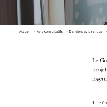
Accueil
Avis consultatifs
Derniers avis rendus
Passer
Passer
Le Gou
la
la
projet
navigation
navigation
logem
de
de
l'article
l'article
pour
pour
arriver
arriver
1
. Le Co
après
avant