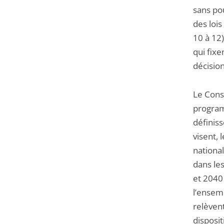
sans po
des loi
10 à 12
qui fix
décision
Le Conse
program
définis
visent, 
national
dans le
et 2040
l’ensemb
relèven
disposit