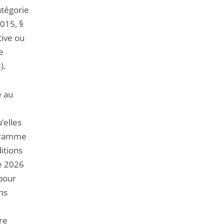
atégorie
015, §
tive ou
e
).
é au
’elles
ogramme
itions
re 2026
pour
ns
ire