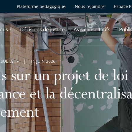
Plateforme pédagogique
Nous rejoindre
Espace P
ous ?
Décisions de justice
Avis consultatifs
Publi
NSULTATIF
11 JUIN 2026
s sur un projet de loi 
ance et la décentralis
gement