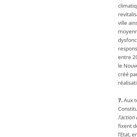
climatiq
revitali
ville ai
moyenne
dysfonc
respons
entre 2
le Nouv
créé par
réalisat
7.
Aux te
Constitu
l’action 
fixent 
l’Etat, 