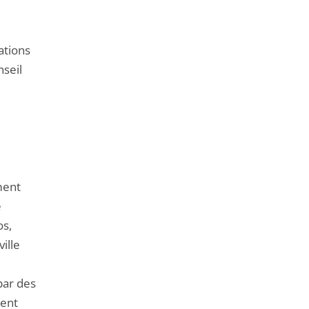
ations
nseil
ment
e
os,
ille
par des
ment