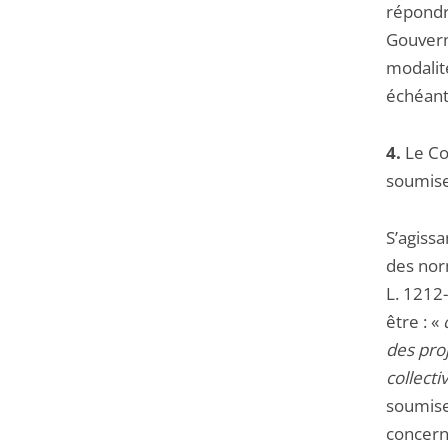
répondre
Gouvern
modalité
échéant
4.
Le Con
soumises
S’agissa
des norm
L. 1212-
être : «
des pro
collecti
soumises
concern