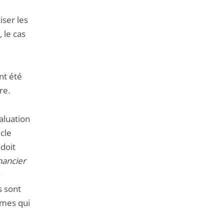
iser les
 le cas
nt été
re.
valuation
cle
 doit
nancier
s sont
rmes qui