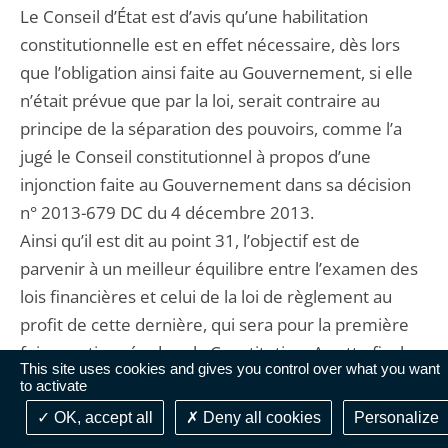
Le Conseil d’État est d’avis qu’une habilitation
constitutionnelle est en effet nécessaire, dès lors
que l’obligation ainsi faite au Gouvernement, si elle
n’était prévue que par la loi, serait contraire au
principe de la séparation des pouvoirs, comme l’a
jugé le Conseil constitutionnel à propos d’une
injonction faite au Gouvernement dans sa décision
n° 2013-679 DC du 4 décembre 2013.
Ainsi qu’il est dit au point 31, l’objectif est de
parvenir à un meilleur équilibre entre l’examen des
lois financières et celui de la loi de règlement au
profit de cette dernière, qui sera pour la première
fois mentionnée dans la Constitution. A cette fin, le
This site uses cookies and gives you control over what you want
projet consacre le rôle des commissions
to activate
permanentes, autres que celles chargées des
OK, accept all
Deny all cookies
Personalize
finances, devant lesquelles les membres du