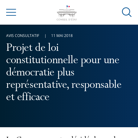
Ouvrir
Menu
la
modal
AVIS CONSULTATIF
11 MAI 2018
de
reche
Projet de loi
constitutionnelle pour une
démocratie plus
représentative, responsable
et efficace