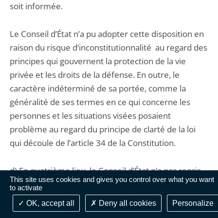
soit informée.
Le Conseil d’État n’a pu adopter cette disposition en
raison du risque d’inconstitutionnalité au regard des
principes qui gouvernent la protection de la vie
privée et les droits de la défense. En outre, le
caractère indéterminé de sa portée, comme la
généralité de ses termes en ce qui concerne les
personnes et les situations visées posaient
problème au regard du principe de clarté de la loi
qui découle de l’article 34 de la Constitution.
d) En quatrième lieu, le Conseil d’État n’a pas repris
This site uses cookies and gives you control over what you want
la disposition imposant au service d’informer le
to activate
procureur des crimes et délits dont il aurait
OK, accept all
Deny all cookies
Personalize
connaissance, l’article 40 du code de procédure