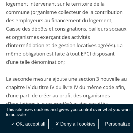
logement intervenant sur le territoire de la
commune (organisme collecteur de la contribution
des employeurs au financement du logement,
Caisse des dépôts et consignations, bailleurs sociaux
et organismes exerçant des activités
d’intermédiation et de gestion locatives agréés). La
même obligation est faite à tout EPCI disposant
d’une telle dénomination;
La seconde mesure ajoute une section 3 nouvelle au
chapitre IV du titre IV du livre IV du même code afin,
d’une part, de créer au profit des organismes
d’habitations à loyer modéré et des sociétés
This site uses cookies and gives you control over what you want
d’économie mixte de construction et de gestion de
to activate
logements sociaux, la possibilité de conclure, avec
OK, accept all
Deny all cookies
Personalize
des bailleurs personnes physiques ou SCI constituée