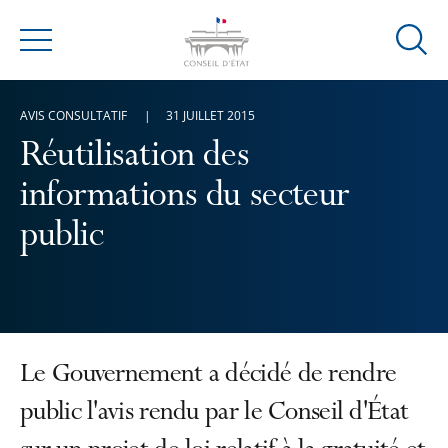
Ouvrir
Menu
la
modal
AVIS CONSULTATIF
31 JUILLET 2015
de
reche
Réutilisation des
informations du secteur
public
Le Gouvernement a décidé de rendre
public l'avis rendu par le Conseil d'État