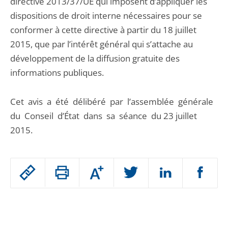
directive 2013/37/UE qui imposent d’appliquer les
dispositions de droit interne nécessaires pour se
conformer à cette directive à partir du 18 juillet
2015, que par l’intérêt général qui s’attache au
développement de la diffusion gratuite des
informations publiques.
Cet avis a été délibéré par l’assemblée générale
du Conseil d’État dans sa séance du 23 juillet
2015.
Passer
Augmenter
le
ou
réduire
partage
Passer
la
taille
de
le
de
la
l'article
partage
police