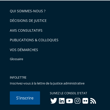
pour
de
arriver
QUI SOMMES-NOUS ?
l'article
après
pour
DÉCISIONS DE JUSTICE
arriver
AVIS CONSULTATIFS
avant
PUBLICATIONS & COLLOQUES
VOS DÉMARCHES
Glossaire
INFOLETTRE
Inscrivez-vous à la lettre de la Justice administrative
SUIVEZ LE CONSEIL D'ETAT
S'inscrire
twitter
linkedIn
youtube
instagram
flickr
rss