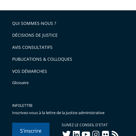
après
partage
de
QUI SOMMES-NOUS ?
l'article
pour
DÉCISIONS DE JUSTICE
arriver
AVIS CONSULTATIFS
avant
PUBLICATIONS & COLLOQUES
VOS DÉMARCHES
Glossaire
INFOLETTRE
Inscrivez-vous à la lettre de la Justice administrative
SUIVEZ LE CONSEIL D'ETAT
S'inscrire
twitter
linkedIn
youtube
instagram
flickr
rss