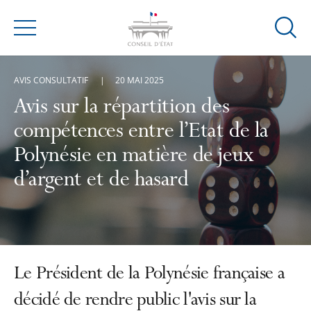
Ouvrir
Menu
la
modal
AVIS CONSULTATIF
20 MAI 2025
de
reche
Avis sur la répartition des
compétences entre l’Etat de la
Polynésie en matière de jeux
d’argent et de hasard
Le Président de la Polynésie française a
décidé de rendre public l'avis sur la