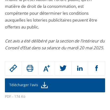
matière de droit de la consommation, est
compétente pour déterminer les conditions
auxquelles les loteries publicitaires peuvent être
offertes au public.
Cet avis a été délibéré par la section de l’intérieur du
Conseil d’Etat dans sa séance du mardi 20 mai 2025.
Passer
Augmenter
le
ou
réduire
partage
la
taille
de
Télécharger l'avis
de
la
l'article
police
PDF - 174 Ko
pour
Passer
arriver
le