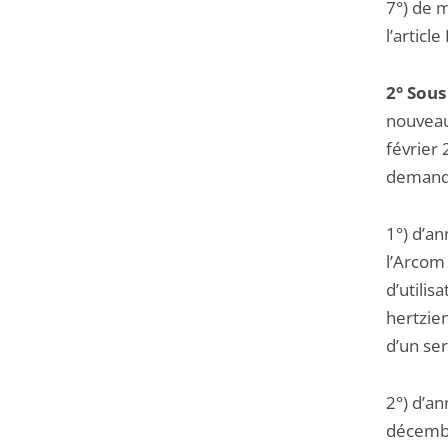
7°) de 
l’articl
2° Sous
nouveau
février 
demande
1°) d’a
l’Arcom 
d’utilis
hertzie
d’un ser
2°) d’a
décembr