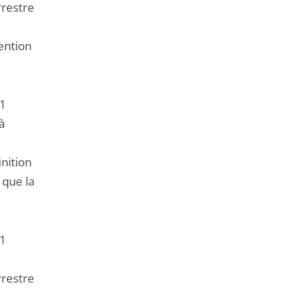
rrestre
ention
11
à
nition
 que la
11
rrestre