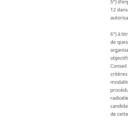
5°) d’en
12 dans 
autorisa
6°) à ti
de quest
organisé
objecti
Conseil
critères
modalité
procédur
radioél
candidat
de cette 