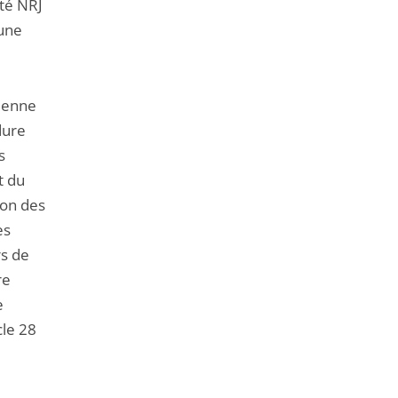
été NRJ
 une
péenne
dure
s
t du
ion des
es
rs de
re
e
cle 28