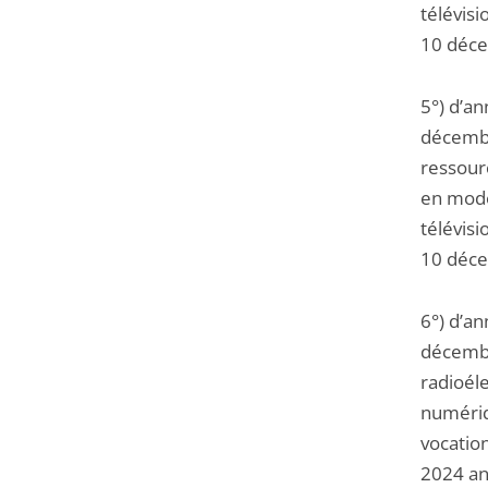
télévis
10 déce
5°) d’a
décembr
ressourc
en mode
télévis
10 déce
6°) d’a
décembr
radioél
numériqu
vocatio
2024 an