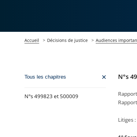
Accueil
Décisions de justice
Audiences importan
N°s 4
Passer
Tous les chapitres
la
navigation
Rappor
N°s 499823 et 500009
de
Rapport
Passer
l'article
la
pour
Litiges :
navigation
arriver
de
après