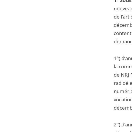
1°
Sous
l'article
nouveau
pour
de l’art
arriver
décembr
avant
contenti
demande
1°) d’an
la comm
de NRJ 1
radioél
numériqu
vocatio
décemb
2°) d’a