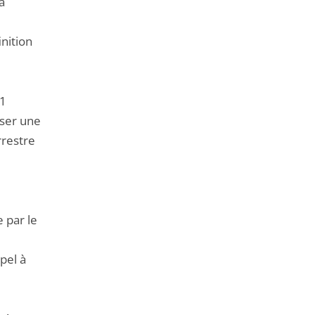
à
nition
11
iser une
rrestre
 par le
ppel à