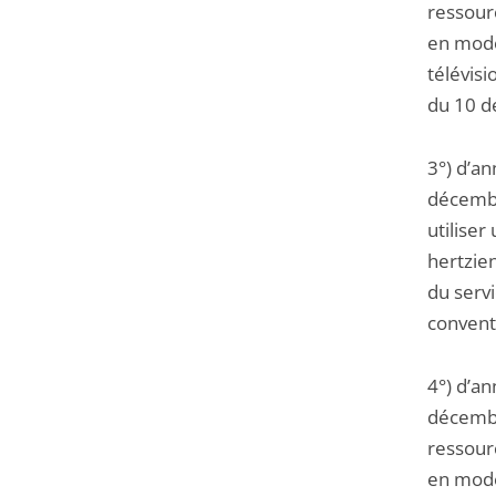
ressourc
en mode
télévis
du 10 d
3°) d’a
décembr
utiliser
hertzie
du serv
convent
4°) d’a
décembr
ressourc
en mode