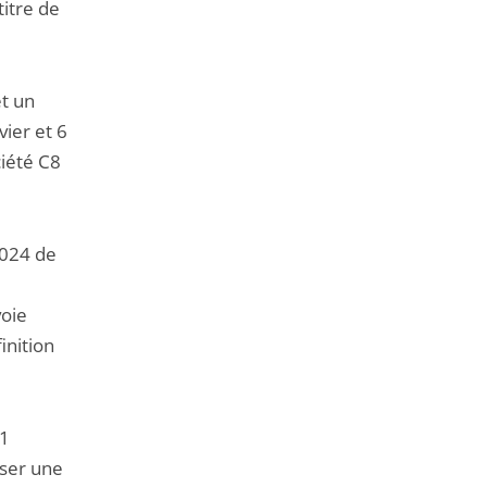
titre de
t un
ier et 6
ciété C8
2024 de
voie
inition
11
iser une