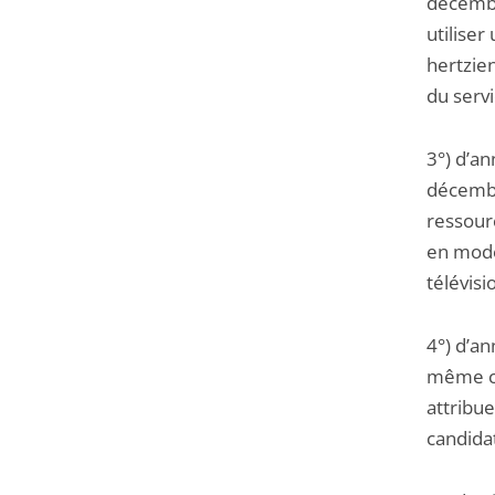
décembr
utiliser
hertzie
du serv
3°) d’a
décembr
ressourc
en mode
télévis
4°) d’an
même c
attribue
candida