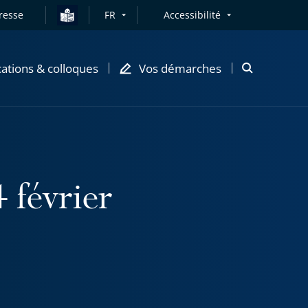
resse
FR
Accessibilité
cations & colloques
Vos démarches
Ouvrir
la
modale
de
recherche
 février