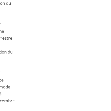
ion du
11
une
rrestre
tion du
11
ce
n mode
à
décembre