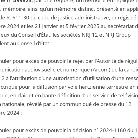
 le n° 499823
, par une requête, un mémoire en réplique e
 mémoire, ainsi qu’un mémoire distinct présenté en appli
icle R. 611-30 du code de justice administrative, enregistré
e 2024 et les 21 janvier et 5 février 2025 au secrétariat 
eux du Conseil d’État, les sociétés NRJ 12 et NRJ Group
nt au Conseil d’Etat :
nuler pour excès de pouvoir le rejet par l’Autorité de régu
unication audiovisuelle et numérique (Arcom) de la candi
2 à l’attribution d’une autorisation d’utilisation d’une res
ectrique pour la diffusion par voie hertzienne terrestre e
e, en clair et en haute définition d’un service de télévisi
n nationale, révélé par un communiqué de presse du 12
re 2024 ;
nnuler pour excès de pouvoir la décision n° 2024-1160 du 