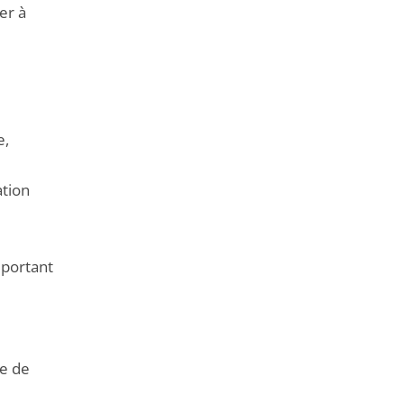
er à
e,
ation
 portant
re de