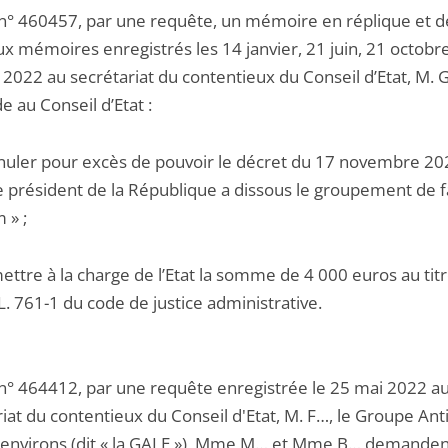
 n° 460457, par une requête, un mémoire en réplique et 
x mémoires enregistrés les 14 janvier, 21 juin, 21 octobre
 2022 au secrétariat du contentieux du Conseil d’Etat, M. 
 au Conseil d’Etat :
nnuler pour excès de pouvoir le décret du 17 novembre 20
e président de la République a dissous le groupement de fa
 » ;
ettre à la charge de l’Etat la somme de 4 000 euros au tit
e L. 761-1 du code de justice administrative.
 n° 464412, par une requête enregistrée le 25 mai 2022 a
iat du contentieux du Conseil d'Etat, M. F…, le Groupe Anti
 environs (dit « la GALE »), Mme M… et Mme B… demanden