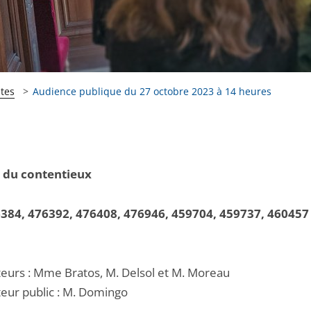
tes
Audience publique du 27 octobre 2023 à 14 heures
 du contentieux
384, 476392, 476408, 476946, 459704, 459737, 460457
2
teurs : Mme Bratos, M. Delsol et M. Moreau
eur public : M. Domingo