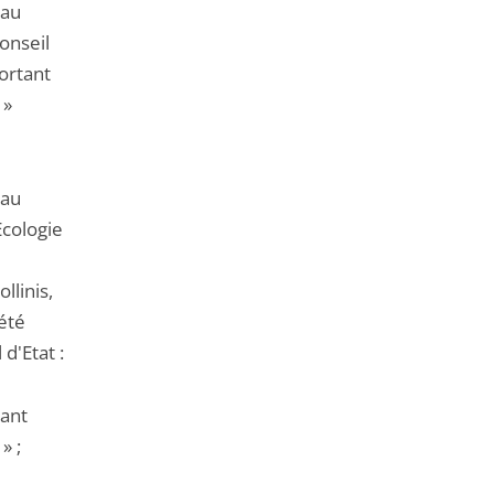
 au
onseil
ortant
 »
 au
Ecologie
llinis,
iété
d'Etat :
tant
» ;