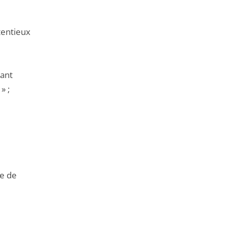
tentieux
tant
» ;
re de