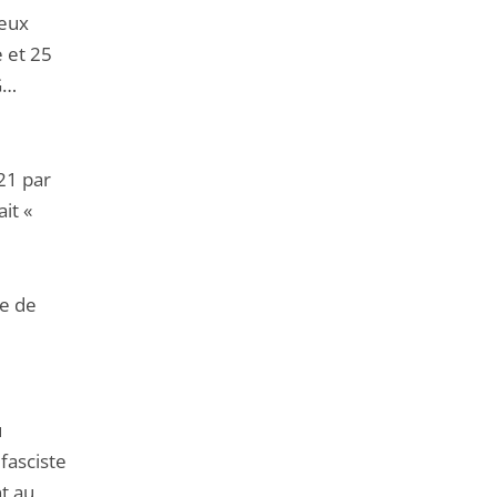
deux
 et 25
G…
21 par
it «
re de
u
fasciste
t au