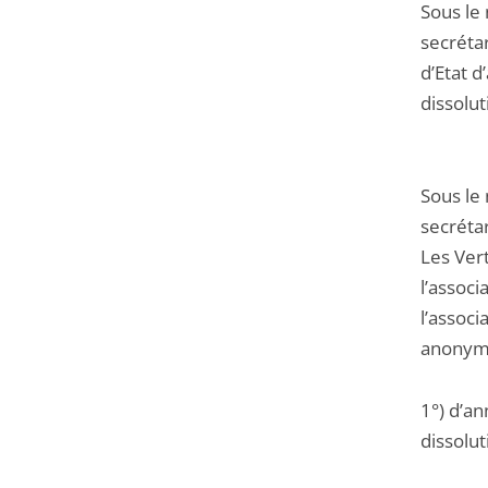
Sous le 
secréta
d’Etat d
dissolu
Sous le
secrétar
Les Vert
l’associ
l’associ
anonyme 
1°) d’a
dissolu