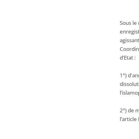
Sous le
enregis
agissan
Coordin
d’Etat :
1°) d'a
dissolut
l’islamo
2°) de m
l’articl