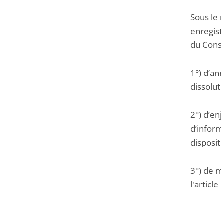
Sous le
enregist
du Cons
1°) d’a
dissolu
2°) d’en
d’infor
disposit
3°) de m
l'articl