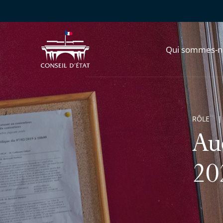
Qui sommes-n
RÔLE
Au
20