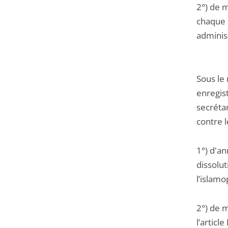
2°) de m
chaque r
administ
Sous le
enregis
secrétar
contre 
1°) d'a
dissolut
l’islamo
2°) de m
l’articl