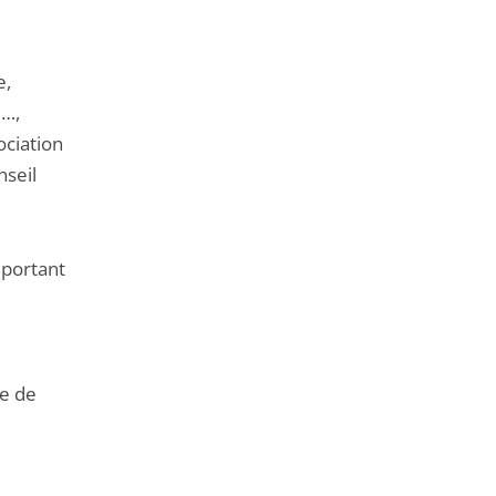
e,
C…,
ociation
nseil
 portant
re de