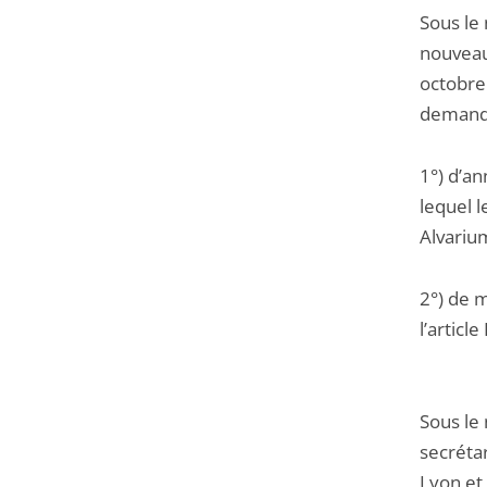
Sous le
nouveau
octobre
demande
1°) d’a
lequel l
Alvarium
2°) de m
l’articl
Sous le
secrétar
Lyon et