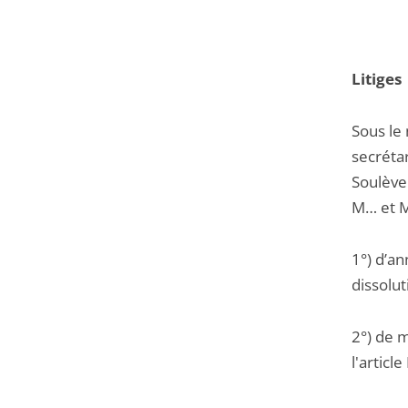
Litiges
Sous le 
secréta
Soulève
M… et M
1°) d’a
dissolu
2°) de m
l'articl