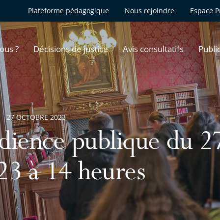
Plateforme pédagogique
Nous rejoindre
Espace P
ous ?
Décisions de justice
Avis consultatifs
Publi
27 OCTOBRE 2023
dience publique du 2
23 à 14 heures