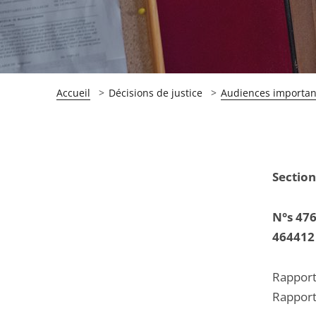
Accueil
Décisions de justice
Audiences importan
Passer
Passer
Section
la
la
navigation
navigation
N°s 476
de
de
46441
l'article
l'article
pour
pour
Rappor
arriver
arriver
Rapport
après
avant