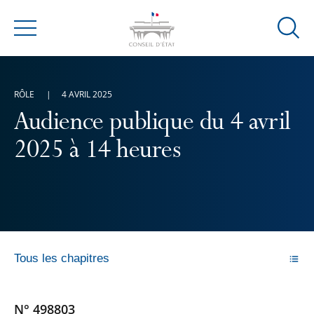
Ouvrir
Menu
la
modal
de
RÔLE
4 AVRIL 2025
reche
Audience publique du 4 avril
2025 à 14 heures
Tous les chapitres
N° 498803