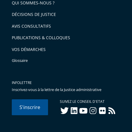
arriver
QUI SOMMES-NOUS ?
l'article
après
pour
DÉCISIONS DE JUSTICE
arriver
AVIS CONSULTATIFS
avant
PUBLICATIONS & COLLOQUES
VOS DÉMARCHES
Glossaire
INFOLETTRE
Inscrivez-vous à la lettre de la Justice administrative
SUIVEZ LE CONSEIL D'ETAT
S'inscrire
twitter
linkedIn
youtube
instagram
flickr
rss