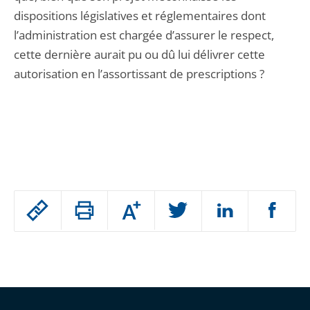
dispositions législatives et réglementaires dont
l’administration est chargée d’assurer le respect,
cette dernière aurait pu ou dû lui délivrer cette
autorisation en l’assortissant de prescriptions ?
Passer
Augmenter
le
ou
réduire
partage
Passer
la
taille
de
le
de
la
l'article
partage
police
pour
de