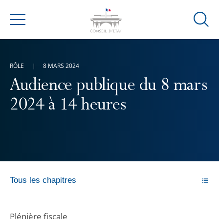
Ouvrir
Menu
la
modal
de
RÔLE
8 MARS 2024
reche
Audience publique du 8 mars
2024 à 14 heures
Tous les chapitres
Plénière fiscale