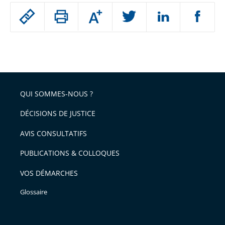
Passer
Augmenter
le
ou
réduire
partage
Passer
la
taille
de
le
de
la
l'article
partage
police
pour
de
arriver
QUI SOMMES-NOUS ?
l'article
après
pour
DÉCISIONS DE JUSTICE
arriver
AVIS CONSULTATIFS
avant
PUBLICATIONS & COLLOQUES
VOS DÉMARCHES
Glossaire